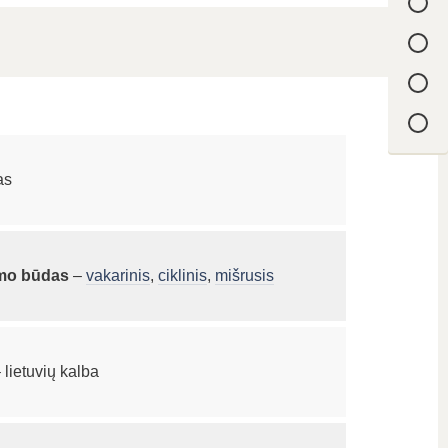
as
ymo būdas
–
vakarinis
,
ciklinis
,
mišrusis
 lietuvių kalba