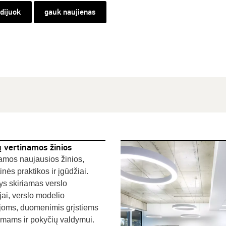
udijuok
gauk naujienas
ų vertinamos žinios
amos naujausios žinios,
inės praktikos ir įgūdžiai.
s skiriamas verslo
ijai, verslo modelio
joms, duomenimis grįstiems
mams ir pokyčių valdymui.