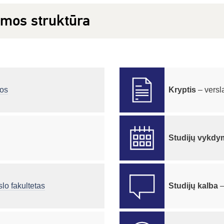
amos struktūra
jos
Kryptis
– versl
Studijų vykd
lo fakultetas
Studijų kalba
–