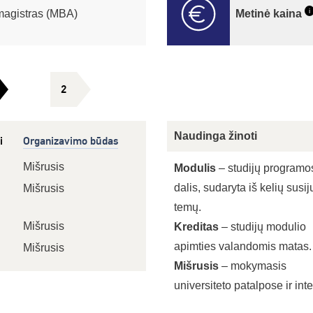
i
magistras (MBA)
Metinė kaina
2
Naudinga žinoti
i
Organizavimo būdas
Mišrusis
Modulis
– studijų programo
dalis, sudaryta iš kelių susij
Mišrusis
temų.
Mišrusis
Kreditas
– studijų modulio
apimties valandomis matas.
Mišrusis
Mišrusis
– mokymasis
universiteto patalpose ir int