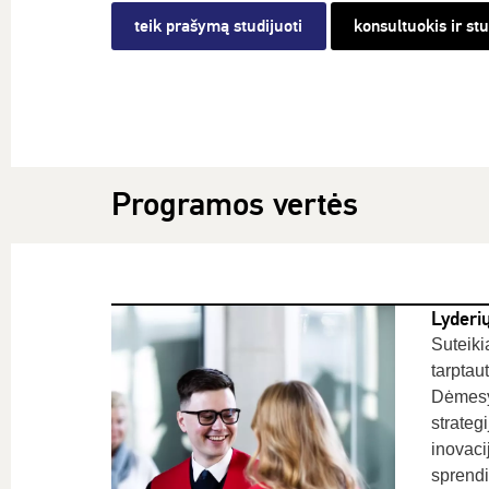
teik prašymą studijuoti
konsultuokis ir st
Programos vertės
Lyderi
Suteiki
tarptaut
Dėmesy
strateg
inovaci
sprendi