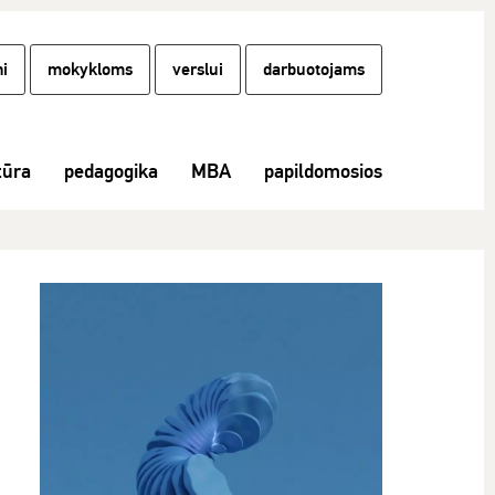
i
mokykloms
verslui
darbuotojams
tūra
pedagogika
MBA
papildomosios