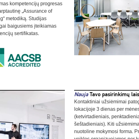
amas kompetencijų progresas
arptautinę „Assurance of
g“ metodiką. Studijas
ai baigusiems įteikiamas
ncijų sertifikatas.
Nauja
Tavo pasirinkimų lai
Kontaktiniai užsiėmimai pato
lokacijoje 3 dienas per mėnes
(ketvirtadieniais, penktadienia
šeštadieniais). Kiti užsiėmima
nuotoline mokymosi forma. Pr
veiklos organizuojamos per k