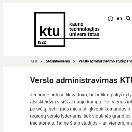
en
p
a
i
e
š
KTU
Stojantiesiems
Verslo administravimo studijos
k
a
Verslo administravimas K
Jei norite būti ne tik vadovu, bet ir tikru pokyčių
atsiskleidžia visiškai nauju kampu. Per vienus int
pokyčių, bet ir juos inicijuoti, įkvėpti komandas 
regionų verslo lyderiams, tiek vidutinės grandies v
iniciatoriais. Tai ne šiaip studijos – tai vienerių m