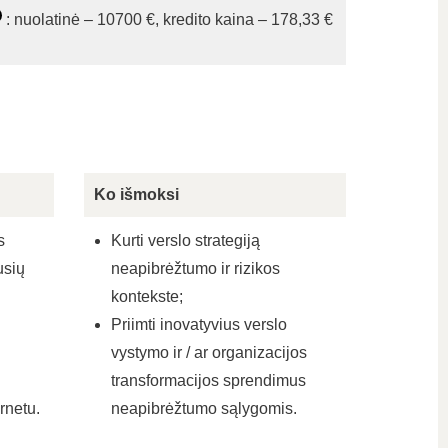
: nuolatinė – 10700 €, kredito kaina – 178,33 €
Ko išmoksi
s
Kurti verslo strategiją
usių
neapibrėžtumo ir rizikos
kontekste;
Priimti inovatyvius verslo
vystymo ir / ar organizacijos
transformacijos sprendimus
ernetu.
neapibrėžtumo sąlygomis.