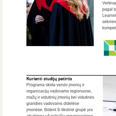
Vertin
pagal t
Learnin
sėkming
kompete
Kurianti studijų patirtis
Programa skirta verslo įmonių ir
organizacijų vadovams regionuose,
mažų ir vidutinių įmonių bei vidutinės
grandies vadovams didelėse
įmonėse. Būtent ši tikslinė grupė yra
atsakinga už pokyčių organizacijose