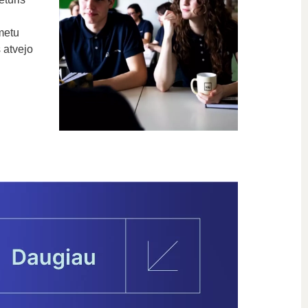
 metu
 atvejo