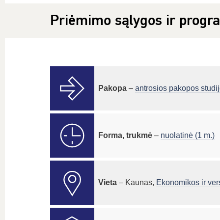
Priėmimo sąlygos ir progr
Pakopa
–
antrosios pakopos studi
Forma, trukmė
–
nuolatinė (1 m.)
Vieta
– Kaunas,
Ekonomikos ir vers