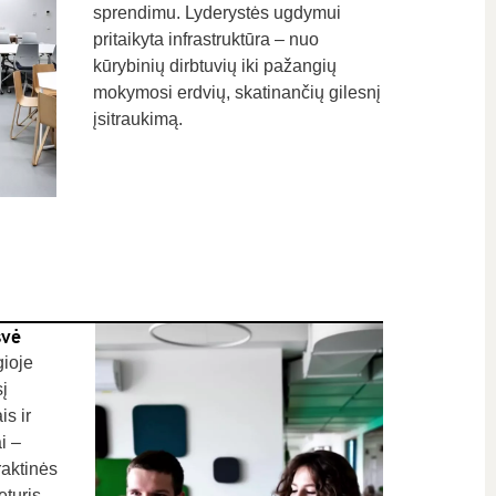
sprendimu. Lyderystės ugdymui
pritaikyta infrastruktūra – nuo
kūrybinių dirbtuvių iki pažangių
mokymosi erdvių, skatinančių gilesnį
įsitraukimą.
svė
gioje
į
is ir
i –
aktinės
eturis