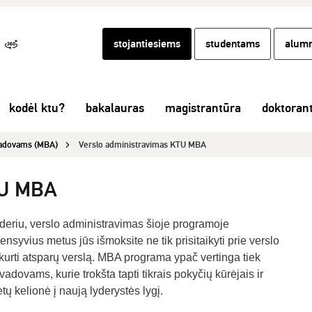
stojantiesiems
studentams
alumn
kodėl ktu?
bakalauras
magistrantūra
doktoran
 vadovams (MBA)
Verslo administravimas KTU MBA
TU MBA
 lyderiu, verslo administravimas šioje programoje
ensyvius metus jūs išmoksite ne tik prisitaikyti prie verslo
ir kurti atsparų verslą. MBA programa ypač vertinga tiek
adovams, kurie trokšta tapti tikrais pokyčių kūrėjais ir
etų kelionė į naują lyderystės lygį.