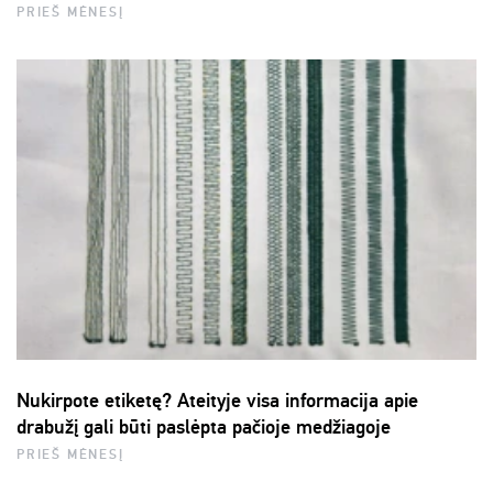
PRIEŠ MĖNESĮ
Nukirpote etiketę? Ateityje visa informacija apie
drabužį gali būti paslėpta pačioje medžiagoje
PRIEŠ MĖNESĮ