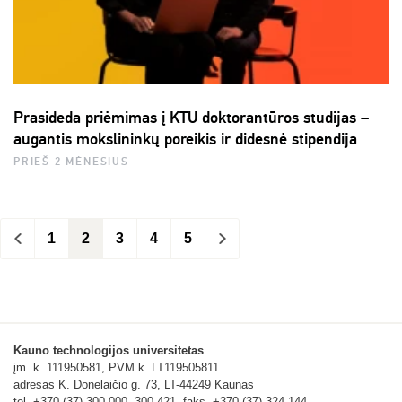
Prasideda priėmimas į KTU doktorantūros studijas –
augantis mokslininkų poreikis ir didesnė stipendija
PRIEŠ 2 MĖNESIUS
<
1
2
3
4
5
>
Kauno technologijos universitetas
įm. k. 111950581, PVM k. LT119505811
adresas K. Donelaičio g. 73, LT-44249 Kaunas
tel. +370 (37) 300 000, 300 421, faks. +370 (37) 324 144