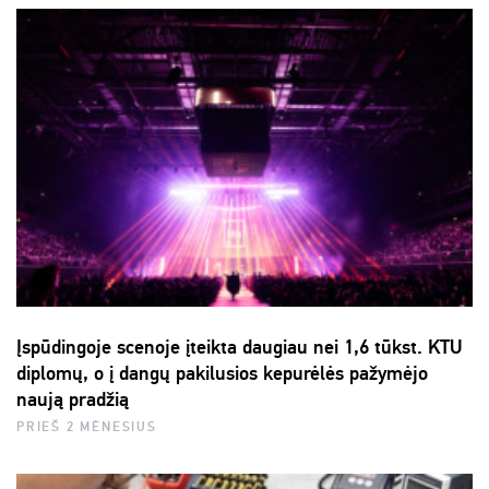
Įspūdingoje scenoje įteikta daugiau nei 1,6 tūkst. KTU
diplomų, o į dangų pakilusios kepurėlės pažymėjo
naują pradžią
PRIEŠ 2 MĖNESIUS