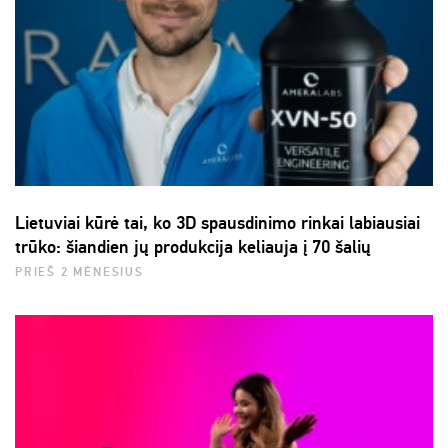
Lietuviai kūrė tai, ko 3D spausdinimo rinkai labiausiai
trūko: šiandien jų produkcija keliauja į 70 šalių
PRIEŠ 2 MĖNESIUS