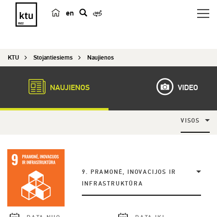
en
p
a
i
KTU
Stojantiesiems
Naujienos
e
š
k
NAUJIENOS
VIDEO
a
VISOS
9. PRAMONĖ, INOVACIJOS IR
INFRASTRUKTŪRA