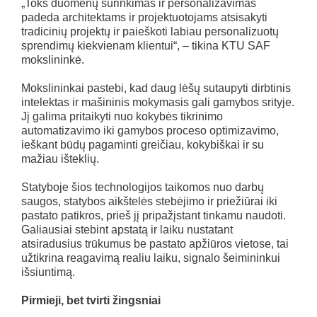
„Toks duomenų surinkimas ir personalizavimas
padeda architektams ir projektuotojams atsisakyti
tradicinių projektų ir paieškoti labiau personalizuotų
sprendimų kiekvienam klientui“, – tikina KTU SAF
mokslininkė.
Mokslininkai pastebi, kad daug lėšų sutaupyti dirbtinis
intelektas ir mašininis mokymasis gali gamybos srityje.
Jį galima pritaikyti nuo kokybės tikrinimo
automatizavimo iki gamybos proceso optimizavimo,
ieškant būdų pagaminti greičiau, kokybiškai ir su
mažiau išteklių.
Statyboje šios technologijos taikomos nuo darbų
saugos, statybos aikštelės stebėjimo ir priežiūrai iki
pastato patikros, prieš jį pripažįstant tinkamu naudoti.
Galiausiai stebint apstatą ir laiku nustatant
atsiradusius trūkumus be pastato apžiūros vietose, tai
užtikrina reagavimą realiu laiku, signalo šeimininkui
išsiuntimą.
Pirmieji, bet tvirti žingsniai