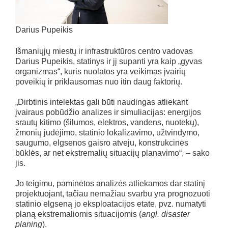
Darius Pupeikis
Išmaniųjų miestų ir infrastruktūros centro vadovas
Darius Pupeikis, statinys ir jį supanti yra kaip „gyvas
organizmas“, kuris nuolatos yra veikimas įvairių
poveikių ir priklausomas nuo itin daug faktorių.
„Dirbtinis intelektas gali būti naudingas atliekant
įvairaus pobūdžio analizes ir simuliacijas: energijos
srautų kitimo (šilumos, elektros, vandens, nuotekų),
žmonių judėjimo, statinio lokalizavimo, užtvindymo,
saugumo, elgsenos gaisro atveju, konstrukcinės
būklės, ar net ekstremalių situacijų planavimo“, – sako
jis.
Jo teigimu, paminėtos analizės atliekamos dar statinį
projektuojant, tačiau nemažiau svarbu yra prognozuoti
statinio elgseną jo eksploatacijos etate, pvz. numatyti
planą ekstremaliomis situacijomis (
angl. disaster
planing
).