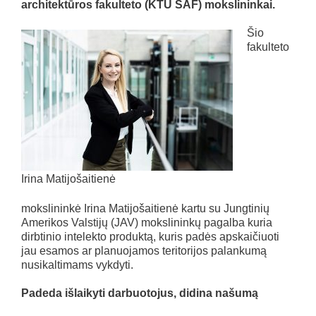
architektūros fakulteto (KTU SAF) mokslininkai.
Šio
fakulteto
Irina Matijošaitienė
mokslininkė Irina Matijošaitienė kartu su Jungtinių
Amerikos Valstijų (JAV) mokslininkų pagalba kuria
dirbtinio intelekto produktą, kuris padės apskaičiuoti
jau esamos ar planuojamos teritorijos palankumą
nusikaltimams vykdyti.
Padeda išlaikyti darbuotojus, didina našumą