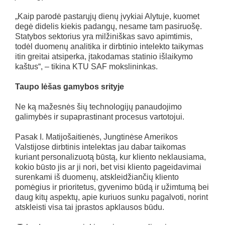
„Kaip parodė pastarųjų dienų įvykiai Alytuje, kuomet
degė didelis kiekis padangų, nesame tam pasiruošę.
Statybos sektorius yra milžiniškas savo apimtimis,
todėl duomenų analitika ir dirbtinio intelekto taikymas
itin greitai atsiperka, įtakodamas statinio išlaikymo
kaštus“, – tikina KTU SAF mokslininkas.
Taupo lėšas gamybos srityje
Ne ką mažesnės šių technologijų panaudojimo
galimybės ir supaprastinant procesus vartotojui.
Pasak I. Matijošaitienės, Jungtinėse Amerikos
Valstijose dirbtinis intelektas jau dabar taikomas
kuriant personalizuotą būstą, kur kliento neklausiama,
kokio būsto jis ar ji nori, bet visi kliento pageidavimai
surenkami iš duomenų, atskleidžiančių kliento
pomėgius ir prioritetus, gyvenimo būdą ir užimtumą bei
daug kitų aspektų, apie kuriuos sunku pagalvoti, norint
atskleisti visa tai įprastos apklausos būdu.