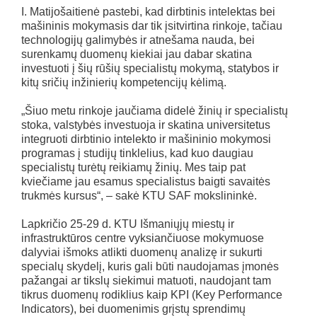
I. Matijošaitienė pastebi, kad dirbtinis intelektas bei
mašininis mokymasis dar tik įsitvirtina rinkoje, tačiau
technologijų galimybės ir atnešama nauda, bei
surenkamų duomenų kiekiai jau dabar skatina
investuoti į šių rūšių specialistų mokymą, statybos ir
kitų sričių inžinierių kompetencijų kėlimą.
„Šiuo metu rinkoje jaučiama didelė žinių ir specialistų
stoka, valstybės investuoja ir skatina universitetus
integruoti dirbtinio intelekto ir mašininio mokymosi
programas į studijų tinklelius, kad kuo daugiau
specialistų turėtų reikiamų žinių. Mes taip pat
kviečiame jau esamus specialistus baigti savaitės
trukmės kursus“, – sakė KTU SAF mokslininkė.
Lapkričio 25-29 d. KTU Išmaniųjų miestų ir
infrastruktūros centre vyksiančiuose mokymuose
dalyviai išmoks atlikti duomenų analizę ir sukurti
specialų skydelį, kuris gali būti naudojamas įmonės
pažangai ar tikslų siekimui matuoti, naudojant tam
tikrus duomenų rodiklius kaip KPI (Key Performance
Indicators), bei duomenimis grįstų sprendimų