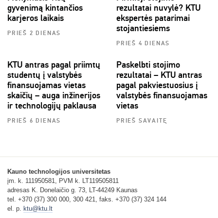
gyvenimą kintančios
rezultatai nuvylė? KTU
karjeros laikais
ekspertės patarimai
stojantiesiems
PRIEŠ 2 DIENAS
PRIEŠ 4 DIENAS
KTU antras pagal priimtų
Paskelbti stojimo
studentų į valstybės
rezultatai – KTU antras
finansuojamas vietas
pagal pakviestuosius į
skaičių – auga inžinerijos
valstybės finansuojamas
ir technologijų paklausa
vietas
PRIEŠ 6 DIENAS
PRIEŠ SAVAITĘ
Kauno technologijos universitetas
įm. k. 111950581, PVM k. LT119505811
adresas K. Donelaičio g. 73, LT-44249 Kaunas
tel. +370 (37) 300 000, 300 421, faks. +370 (37) 324 144
el. p.
ktu@ktu.lt