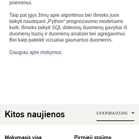
priėmimui.
Taip pat įgys žinių apie algoritmus bei išmoks juos
taikyti naudojant „Python“ prognozavimo modeliams
kurti. Išmoks taikyti SQL didesnių duomenų gavybai iš
duomenų bazių ir duomenų analizei bei agregavimui.
Bei kaip pateikti vizualiai gaunamus duomenis.
Daugiau apie mokymus.
Kitos naujienos
SVARBIAUSIOS
Mokymasis visą
Pirmieji stojimo