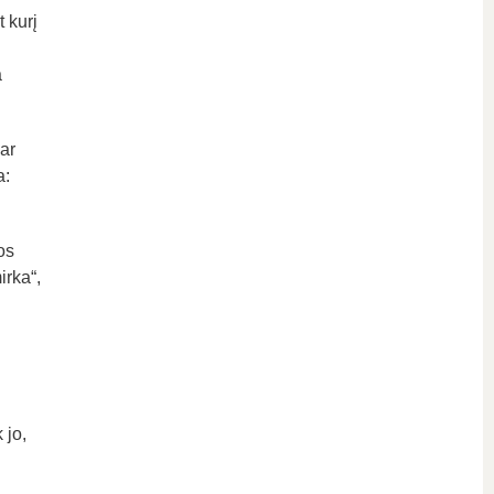
 kurį
a
ar
a:
os
irka“,
 jo,