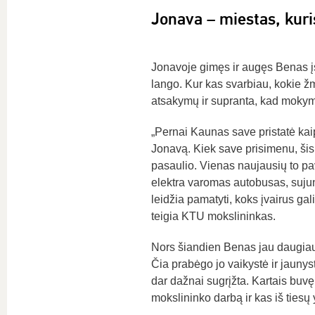
Jonava – miestas, kuri
Jonavoje gimęs ir augęs Benas įs
lango. Kur kas svarbiau, kokie žm
atsakymų ir supranta, kad mokym
„Pernai Kaunas save pristatė kaip
Jonavą. Kiek save prisimenu, šis m
pasaulio. Vienas naujausių to pa
elektra varomas autobusas, suju
leidžia pamatyti, koks įvairus gali 
teigia KTU mokslininkas.
Nors šiandien Benas jau daugiau
Čia prabėgo jo vaikystė ir jaunystė
dar dažnai sugrįžta. Kartais buvę
mokslininko darbą ir kas iš tiesų y