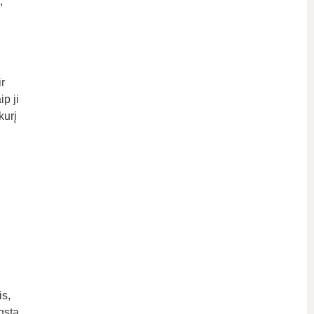
,
.
r
ip ji
kurį
is,
gsta