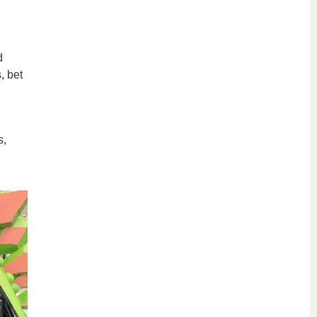
d
, bet
s,