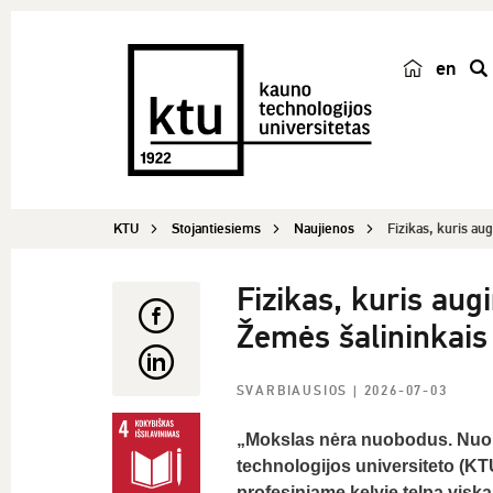
en
p
a
i
e
š
KTU
Stojantiesiems
Naujienos
Fizikas, kuris aug
k
a
Fizikas, kuris aug
Žemės šalininkais
SVARBIAUSIOS
| 2026-07-03
„Mokslas nėra nuobodus. Nuobo
technologijos universiteto (KT
profesiniame kelyje telpa viska