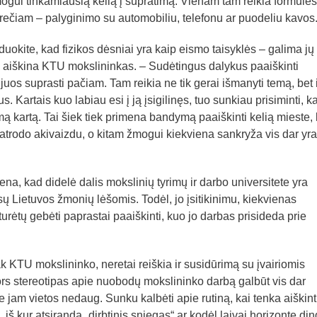
mogui tinkamiausią kelią į supratimą. Vienam tam reikia formulės
rečiam – palyginimo su automobiliu, telefonu ar puodeliu kavos
duokite, kad fizikos dėsniai yra kaip eismo taisyklės – galima jų
a, – aiškina KTU mokslininkas. – Sudėtingus dalykus paaiškinti
juos suprasti pačiam. Tam reikia ne tik gerai išmanyti temą, bet i
. Kartais kuo labiau esi į ją įsigilinęs, tuo sunkiau prisiminti, ka
rmą kartą. Tai šiek tiek primena bandymą paaiškinti kelią mieste, 
s atrodo akivaizdu, o kitam žmogui kiekviena sankryža vis dar yra
na, kad didelė dalis mokslinių tyrimų ir darbo universitete yra
isų Lietuvos žmonių lėšomis. Todėl, jo įsitikinimu, kiekvienas
 turėtų gebėti paprastai paaiškinti, kuo jo darbas prisideda prie
 KTU mokslininko, neretai reiškia ir susidūrimą su įvairiomis
s stereotipas apie nuobodų mokslininko darbą galbūt vis dar
e jam vietos nedaug. Sunku kalbėti apie rutiną, kai tenka aiškint
 iš kur atsiranda „dirbtinis sniegas“ ar kodėl laivai horizonte din