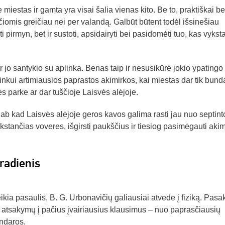
iestas ir gamta yra visai šalia vienas kito. Be to, praktiškai bet
iomis greičiau nei per valandą. Galbūt būtent todėl išsinešiau
ti pirmyn, bet ir sustoti, apsidairyti bei pasidomėti tuo, kas vykst
 jo santykio su aplinka. Benas taip ir nesusikūrė jokio ypatingo 
nkui artimiausios paprastos akimirkos, kai miestas dar tik bund
s parke ar dar tuščioje Laisvės alėjoje.
olab kad Laisvės alėjoje geros kavos galima rasti jau nuo septint
kstančias voveres, išgirsti paukščius ir tiesiog pasimėgauti akim
tradienis
ikia pasaulis, B. G. Urbonavičių galiausiai atvedė į fiziką. Pasak
i atsakymų į pačius įvairiausius klausimus – nuo paprasčiausių
andaros.