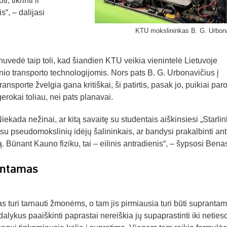
, tikrinti ir
s“, – dalijasi
KTU mokslininkas B. G. Urbon
nuvedė taip toli, kad šiandien KTU veikia vienintelė Lietuvoje
inio transporto technologijomis. Nors pats B. G. Urbonavičius į
ansporte žvelgia gana kritiškai, ši patirtis, pasak jo, puikiai par
rokai toliau, nei pats planavai.
iekada nežinai, ar kitą savaitę su studentais aiškinsiesi „Starlin
 su pseudomokslinių idėjų šalininkais, ar bandysi prakalbinti ant
. Būnant Kauno fiziku, tai – eilinis antradienis“, – šypsosi Bena
rantamas
as turi tarnauti žmonėms, o tam jis pirmiausia turi būti suprantam
lykus paaiškinti paprastai nereiškia jų supaprastinti iki neties