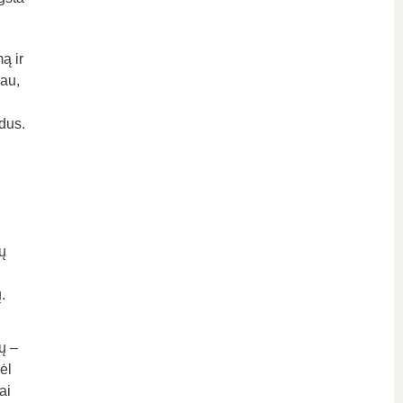
ą ir
iau,
dus.
ų
.
ų –
ėl
ai