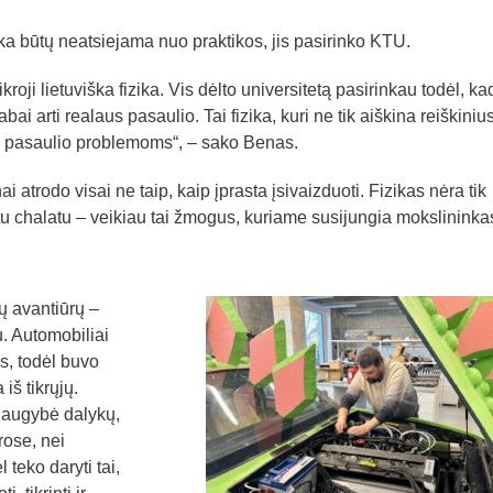
ka būtų neatsiejama nuo praktikos, jis pasirinko KTU.
roji lietuviška fizika. Vis dėlto universitetą pasirinkau todėl, ka
i arti realaus pasaulio. Tai fizika, kuri ne tik aiškina reiškinius
 pasaulio problemoms“, – sako Benas.
 atrodo visai ne taip, kaip įprasta įsivaizduoti. Fizikas nėra tik
tu chalatu – veikiau tai žmogus, kuriame susijungia mokslininka
ų avantiūrų –
. Automobiliai
, todėl buvo
iš tikrųjų.
 daugybė dalykų,
rose, nei
teko daryti tai,