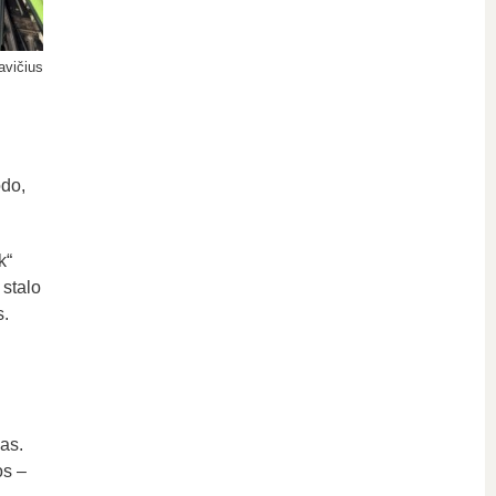
avičius
odo,
k“
 stalo
s.
as.
os –