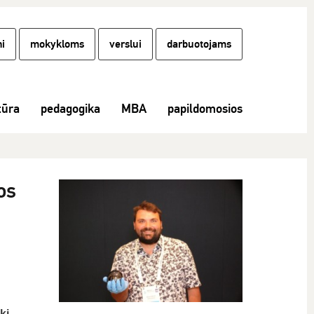
i
mokykloms
verslui
darbuotojams
tūra
pedagogika
MBA
papildomosios
os
ki