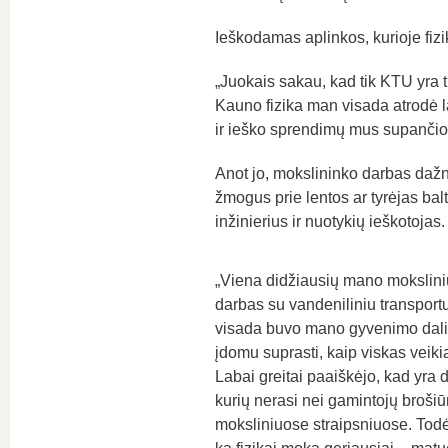
Ieškodamas aplinkos, kurioje fizi
„Juokais sakau, kad tik KTU yra tik
Kauno fizika man visada atrodė laba
ir ieško sprendimų mus supančio
Anot jo, mokslininko darbas dažnai
žmogus prie lentos ar tyrėjas bal
inžinierius ir nuotykių ieškotojas.
„Viena didžiausių mano mokslini
darbas su vandeniliniu transportu
visada buvo mano gyvenimo dalis
įdomu suprasti, kaip viskas veikia 
Labai greitai paaiškėjo, kad yra
kurių nerasi nei gamintojų brošiū
moksliniuose straipsniuose. Todėl 