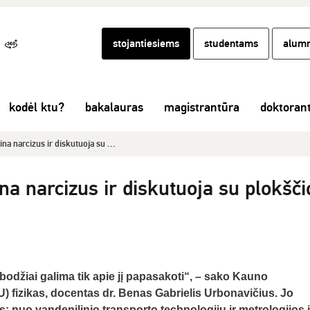
stojantiesiems
studentams
alumn
kodėl ktu?
bakalauras
magistrantūra
doktoran
ina narcizus ir diskutuoja su ...
ina narcizus ir diskutuoja su plokšči
džiai galima tik apie jį papasakoti“, – sako Kauno
U) fizikas, docentas dr. Benas Gabrielis Urbonavičius. Jo
s: nuo vandenilinio transporto technologijų ir metrologijos i