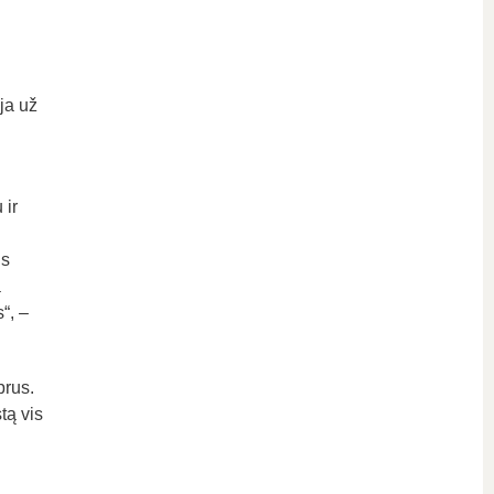
ja už
 ir
is
a
s“, –
prus.
tą vis