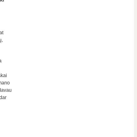
at
ų,
a
škai
 mano
davau
 dar