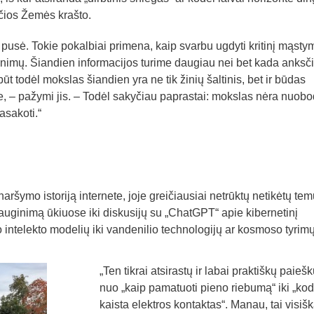
čios Žemės krašto.
 pusė. Tokie pokalbiai primena, kaip svarbu ugdyti kritinį mąstym
ikinimų. Šiandien informacijos turime daugiau nei bet kada anksč
būt todėl mokslas šiandien yra ne tik žinių šaltinis, bet ir būdas
me, – pažymi jis. – Todėl sakyčiau paprastai: mokslas nėra nuobo
asakoti.“
aršymo istoriją internete, joje greičiausiai netrūktų netikėtų tem
auginimą ūkiuose iki diskusijų su „ChatGPT“ apie kibernetinį
 intelekto modelių iki vandenilio technologijų ar kosmoso tyrimų
„Ten tikrai atsirastų ir labai praktiškų paiešk
nuo „kaip pamatuoti pieno riebumą“ iki „kod
kaista elektros kontaktas“. Manau, tai visišk