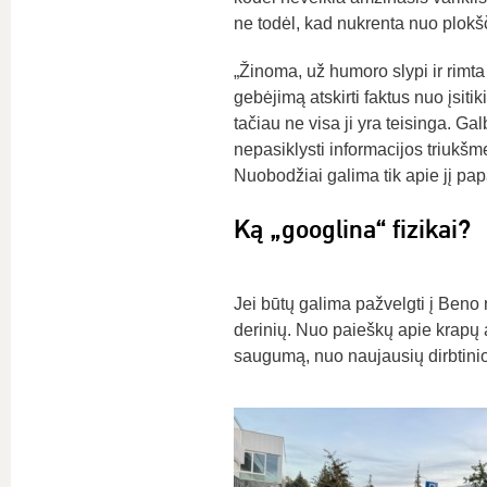
ne todėl, kad nukrenta nuo plokš
„Žinoma, už humoro slypi ir rimta
gebėjimą atskirti faktus nuo įsit
tačiau ne visa ji yra teisinga. Gal
nepasiklysti informacijos triukš
Nuobodžiai galima tik apie jį pap
Ką „googlina“ fizikai?
Jei būtų galima pažvelgti į Beno n
derinių. Nuo paieškų apie krapų 
saugumą, nuo naujausių dirbtinio