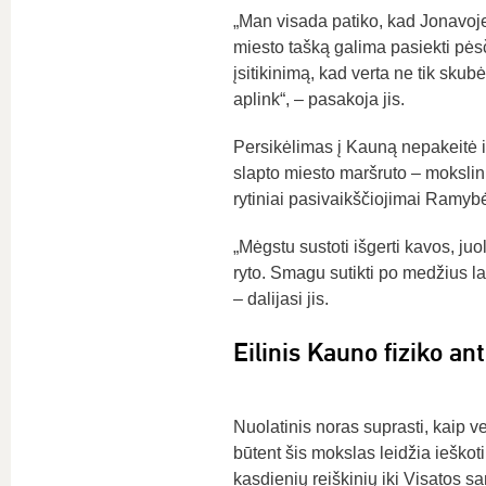
„Man visada patiko, kad Jonavoje m
miesto tašką galima pasiekti pėsč
įsitikinimą, kad verta ne tik skubė
aplink“, – pasakoja jis.
Persikėlimas į Kauną nepakeitė ir
slapto miesto maršruto – mokslini
rytiniai pasivaikščiojimai Ramybė
„Mėgstu sustoti išgerti kavos, ju
ryto. Smagu sutikti po medžius la
– dalijasi jis.
Eilinis Kauno fiziko an
Nuolatinis noras suprasti, kaip ve
būtent šis mokslas leidžia ieškot
kasdienių reiškinių iki Visatos s