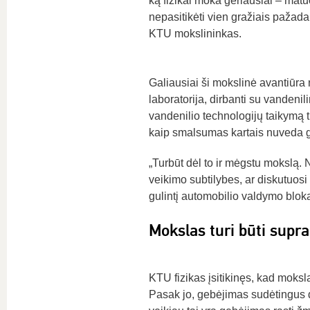
ką fizikai moka geriausiai – matuoti
nepasitikėti vien gražiais pažadai
KTU mokslininkas.
Galiausiai ši mokslinė avantiūra 
laboratorija, dirbanti su vandenil
vandenilio technologijų taikymą tr
kaip smalsumas kartais nuveda ge
„Turbūt dėl to ir mėgstu mokslą. N
veikimo subtilybes, ar diskutuosi
gulintį automobilio valdymo bloką
Mokslas turi būti sup
KTU fizikas įsitikinęs, kad moksl
Pasak jo, gebėjimas sudėtingus da