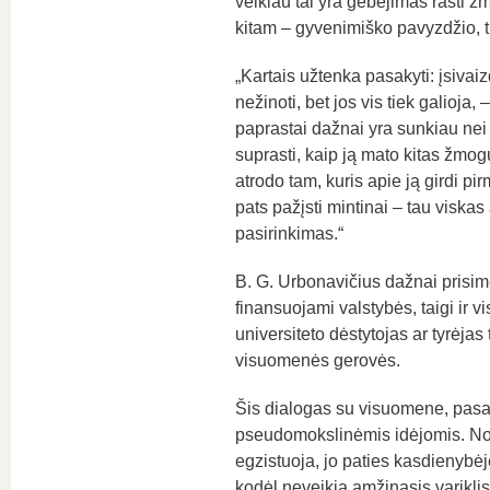
veikiau tai yra gebėjimas rasti ž
kitam – gyvenimiško pavyzdžio, t
„Kartais užtenka pasakyti: įsivaiz
nežinoti, bet jos vis tiek galioj
paprastai dažnai yra sunkiau nei 
suprasti, kaip ją mato kitas žmogus
atrodo tam, kuris apie ją girdi pi
pats pažįsti mintinai – tau viska
pasirinkimas.“
B. G. Urbonavičius dažnai prisime
finansuojami valstybės, taigi ir v
universiteto dėstytojas ar tyrėjas
visuomenės gerovės.
Šis dialogas su visuomene, pasak
pseudomokslinėmis idėjomis. Nor
egzistuoja, jo paties kasdienybėj
kodėl neveikia amžinasis variklis,