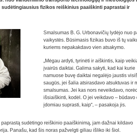
udėtingiausius fizikos reiškinius paaiškinti paprastai ir
Smalsumas B. G. Urbonavičių lydėjo nuo p
vaikystės. Būsimasis fizikas buvo iš tų vaik
kuriems nepakakdavo vien atsakymo.
„Mėgau ardyti, tyrinėti ir aiškintis, kaip veiki
įvairūs daiktai. Galima sakyti, kad kai kurie
namuose buvę daiktai negalėjo jaustis visi
saugūs, jei šalia atsirasdavo atsuktuvas ir
smalsumas. Jei kas nors neveikdavo, norė
išsiaiškinti, kodėl. O jei veikdavo – būdavo
įdomiau suprasti, kaip“, – pasakoja jis.
 paprastą sudėtingo reiškinio paaiškinimą, jam dažnai kildavo
rija. Panašu, kad šis noras pažvelgti giliau išliko iki šiol.