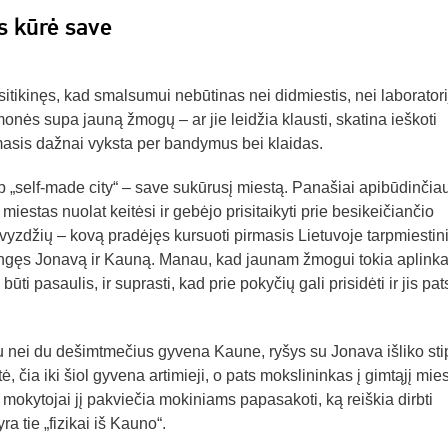
s kūrė save
itikinęs, kad smalsumui nebūtinas nei didmiestis, nei laboratori
onės supa jauną žmogų – ar jie leidžia klausti, skatina ieškoti
asis dažnai vyksta per bandymus bei klaidas.
 „self-made city“ – save sukūrusį miestą. Panašiai apibūdinčiau
iestas nuolat keitėsi ir gebėjo prisitaikyti prie besikeičiančio
vyzdžių – kovą pradėjęs kursuoti pirmasis Lietuvoje tarpmiestin
ngęs Jonavą ir Kauną. Manau, kad jaunam žmogui tokia aplink
būti pasaulis, ir suprasti, kad prie pokyčių gali prisidėti ir jis pat
 nei du dešimtmečius gyvena Kaune, ryšys su Jonava išliko sti
, čia iki šiol gyvena artimieji, o pats mokslininkas į gimtąjį mies
 mokytojai jį pakviečia mokiniams papasakoti, ką reiškia dirbti
ra tie „fizikai iš Kauno“.