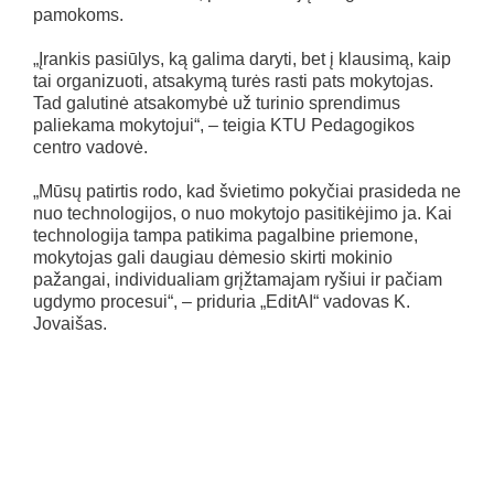
pamokoms.
„Įrankis pasiūlys, ką galima daryti, bet į klausimą, kaip
tai organizuoti, atsakymą turės rasti pats mokytojas.
Tad galutinė atsakomybė už turinio sprendimus
paliekama mokytojui“, – teigia KTU Pedagogikos
centro vadovė.
„Mūsų patirtis rodo, kad švietimo pokyčiai prasideda ne
nuo technologijos, o nuo mokytojo pasitikėjimo ja. Kai
technologija tampa patikima pagalbine priemone,
mokytojas gali daugiau dėmesio skirti mokinio
pažangai, individualiam grįžtamajam ryšiui ir pačiam
ugdymo procesui“, – priduria „EditAI“ vadovas K.
Jovaišas.