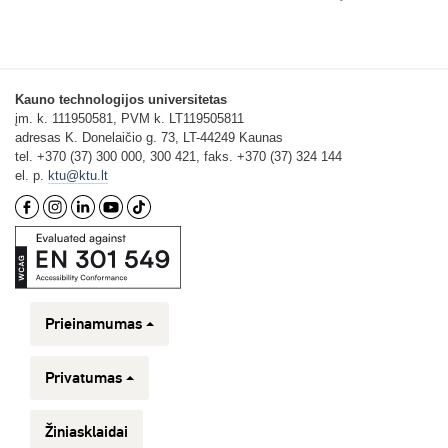
Kauno technologijos universitetas
įm. k. 111950581, PVM k. LT119505811
adresas K. Donelaičio g. 73, LT-44249 Kaunas
tel. +370 (37) 300 000, 300 421, faks. +370 (37) 324 144
el. p.
ktu@ktu.lt
Prieinamumas
Privatumas
Žiniasklaidai