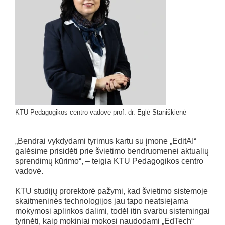
KTU Pedagogikos centro vadovė prof. dr. Eglė Staniškienė
„Bendrai vykdydami tyrimus kartu su įmone „EditAI“
galėsime prisidėti prie švietimo bendruomenei aktualių
sprendimų kūrimo“, – teigia KTU Pedagogikos centro
vadovė.
KTU studijų prorektorė pažymi, kad švietimo sistemoje
skaitmeninės technologijos jau tapo neatsiejama
mokymosi aplinkos dalimi, todėl itin svarbu sistemingai
tyrinėti, kaip mokiniai mokosi naudodami „EdTech“