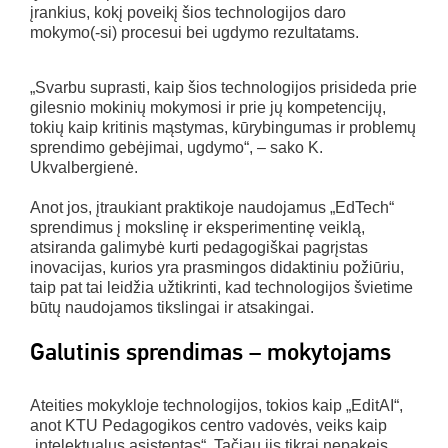
įrankius, kokį poveikį šios technologijos daro
mokymo(-si) procesui bei ugdymo rezultatams.
„Svarbu suprasti, kaip šios technologijos prisideda prie
gilesnio mokinių mokymosi ir prie jų kompetencijų,
tokių kaip kritinis mąstymas, kūrybingumas ir problemų
sprendimo gebėjimai, ugdymo“, – sako K.
Ukvalbergienė.
Anot jos, įtraukiant praktikoje naudojamus „EdTech“
sprendimus į mokslinę ir eksperimentinę veiklą,
atsiranda galimybė kurti pedagogiškai pagrįstas
inovacijas, kurios yra prasmingos didaktiniu požiūriu,
taip pat tai leidžia užtikrinti, kad technologijos švietime
būtų naudojamos tikslingai ir atsakingai.
Galutinis sprendimas – mokytojams
Ateities mokykloje technologijos, tokios kaip „EditAI“,
anot KTU Pedagogikos centro vadovės, veiks kaip
„intelektualus asistentas“. Tačiau jis tikrai nepakeis