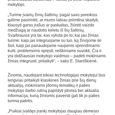
mokytojo.
„Turime įvairių žinių šaltinių: pagal savo poreikius
galime pasirinkti, ar mums labiau priimtina skaityti,
klausyti garso įrašus ar paskaitas, žiūrėti vaizdo
medžiagą ar naudotis keletu iš šių šaltinių.
Svarbiausia yra tai, kas vyksta po to, kai jau žinias
turime: kaip jas integruojame su tuo, ką žinojome iki
šiol, kaip jas panaudojame naujiems sprendimams
kurti, problemoms spręsti, reiškiniams suvokti. Čia ir
yra didžiausias mokytojo vaidmuo – padėti mokiniams
žinias integruoti, pritaikyti“, – sako E. Staniškienė.
Žinoma, naudojant tokias technologijas mokytojui bus
lengviau pritaikyti klasikines žinias prie šių dienų
aktualijų, mokiniams įdomių tematikų ir paties
mokytojo darbo rutiną papildyti įdomia bei aktualia
informacija, kurią žiniomis paversti gali tik jo paties
turima patirtis.
„Puikiai įvaldęs įrankį mokytojas daugiau dėmesio