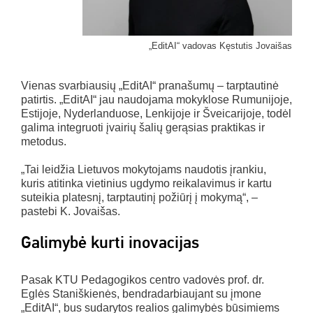
„EditAI“ vadovas Kęstutis Jovaišas
Vienas svarbiausių „EditAI“ pranašumų – tarptautinė
patirtis. „EditAI“ jau naudojama mokyklose Rumunijoje,
Estijoje, Nyderlanduose, Lenkijoje ir Šveicarijoje, todėl
galima integruoti įvairių šalių gerąsias praktikas ir
metodus.
„Tai leidžia Lietuvos mokytojams naudotis įrankiu,
kuris atitinka vietinius ugdymo reikalavimus ir kartu
suteikia platesnį, tarptautinį požiūrį į mokymą“, –
pastebi K. Jovaišas.
Galimybė kurti inovacijas
Pasak KTU Pedagogikos centro vadovės prof. dr.
Eglės Staniškienės, bendradarbiaujant su įmone
„EditAI“, bus sudarytos realios galimybės būsimiems