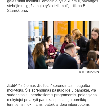
galės skirti mokiniui, emocinio ryšio kūrimui, pažangos
stebėjimui, grįžtamojo ryšio teikimui“, – tikina E.
Staniškienė.
KTU studentai
„EditAI“ siūlomas „EdTech“ sprendimas – pagalba
mokytojui. Šis sprendimas pasiūlo idėjų pamokai, yra
suderintas su bendrosiomis programomis, palengvina
mokytojui pritaikyti pamoką specialiųjų poreikių
turintiems mokiniams, pateikia idėjų integruotoms