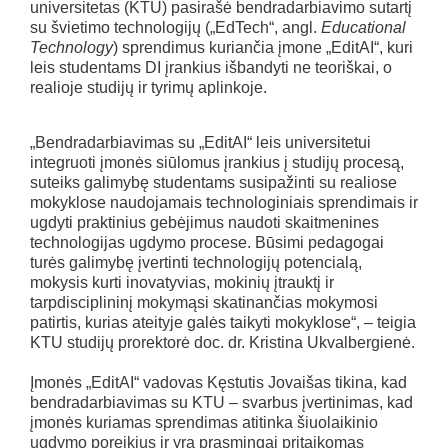
universitetas (KTU) pasirašė bendradarbiavimo sutartį
su švietimo technologijų („EdTech“, angl.
Educational
Technology
) sprendimus kuriančia įmone „EditAI“, kuri
leis studentams DI įrankius išbandyti ne teoriškai, o
realioje studijų ir tyrimų aplinkoje.
„Bendradarbiavimas su „EditAI“ leis universitetui
integruoti įmonės siūlomus įrankius į studijų procesą,
suteiks galimybę studentams susipažinti su realiose
mokyklose naudojamais technologiniais sprendimais ir
ugdyti praktinius gebėjimus naudoti skaitmenines
technologijas ugdymo procese. Būsimi pedagogai
turės galimybę įvertinti technologijų potencialą,
mokysis kurti inovatyvias, mokinių įtrauktį ir
tarpdisciplininį mokymąsi skatinančias mokymosi
patirtis, kurias ateityje galės taikyti mokyklose“, – teigia
KTU studijų prorektorė doc. dr. Kristina Ukvalbergienė.
Įmonės „EditAI“ vadovas Kęstutis Jovaišas tikina, kad
bendradarbiavimas su KTU – svarbus įvertinimas, kad
įmonės kuriamas sprendimas atitinka šiuolaikinio
ugdymo poreikius ir yra prasmingai pritaikomas