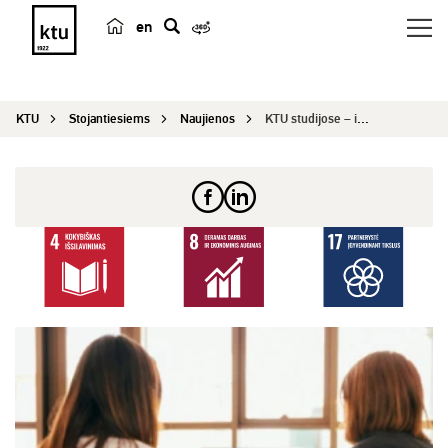
en
p
a
i
KTU
Stojantiesiems
Naujienos
KTU studijose – išskirtinė iniciatyva: būsimi pe...
e
š
k
a