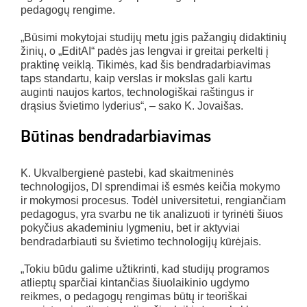
pedagogų rengime.
„Būsimi mokytojai studijų metu įgis pažangių didaktinių
žinių, o „EditAI“ padės jas lengvai ir greitai perkelti į
praktinę veiklą. Tikimės, kad šis bendradarbiavimas
taps standartu, kaip verslas ir mokslas gali kartu
auginti naujos kartos, technologiškai raštingus ir
drąsius švietimo lyderius“, – sako K. Jovaišas.
Būtinas bendradarbiavimas
K. Ukvalbergienė pastebi, kad skaitmeninės
technologijos, DI sprendimai iš esmės keičia mokymo
ir mokymosi procesus. Todėl universitetui, rengiančiam
pedagogus, yra svarbu ne tik analizuoti ir tyrinėti šiuos
pokyčius akademiniu lygmeniu, bet ir aktyviai
bendradarbiauti su švietimo technologijų kūrėjais.
„Tokiu būdu galime užtikrinti, kad studijų programos
atlieptų sparčiai kintančias šiuolaikinio ugdymo
reikmes, o pedagogų rengimas būtų ir teoriškai