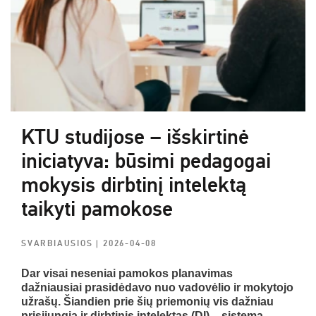
KTU studijose – išskirtinė
iniciatyva: būsimi pedagogai
mokysis dirbtinį intelektą
taikyti pamokose
SVARBIAUSIOS
| 2026-04-08
Dar visai neseniai pamokos planavimas
dažniausiai prasidėdavo nuo vadovėlio ir mokytojo
užrašų. Šiandien prie šių priemonių vis dažniau
prisijungia ir dirbtinis intelektas (DI) – sistema,