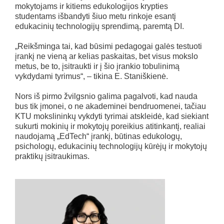
mokytojams ir kitiems edukologijos krypties
studentams išbandyti šiuo metu rinkoje esantį
edukacinių technologijų sprendimą, paremtą DI.
„Reikšminga tai, kad būsimi pedagogai galės testuoti
įrankį ne vieną ar kelias paskaitas, bet visus mokslo
metus, be to, įsitraukti ir į šio įrankio tobulinimą
vykdydami tyrimus“, – tikina E. Staniškienė.
Nors iš pirmo žvilgsnio galima pagalvoti, kad nauda
bus tik įmonei, o ne akademinei bendruomenei, tačiau
KTU mokslininkų vykdyti tyrimai atskleidė, kad siekiant
sukurti mokinių ir mokytojų poreikius atitinkantį, realiai
naudojamą „EdTech“ įrankį, būtinas edukologų,
psichologų, edukacinių technologijų kūrėjų ir mokytojų
praktikų įsitraukimas.