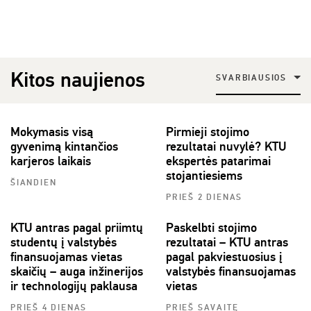
Kitos naujienos
SVARBIAUSIOS
Mokymasis visą
Pirmieji stojimo
gyvenimą kintančios
rezultatai nuvylė? KTU
karjeros laikais
ekspertės patarimai
stojantiesiems
ŠIANDIEN
PRIEŠ 2 DIENAS
KTU antras pagal priimtų
Paskelbti stojimo
studentų į valstybės
rezultatai – KTU antras
finansuojamas vietas
pagal pakviestuosius į
skaičių – auga inžinerijos
valstybės finansuojamas
ir technologijų paklausa
vietas
PRIEŠ 4 DIENAS
PRIEŠ SAVAITĘ