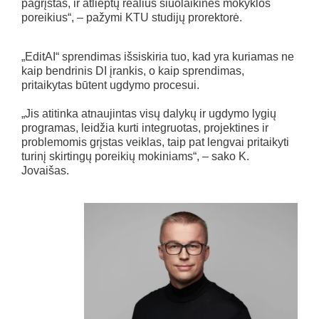
pagrįstas, ir atlieptų realius šiuolaikinės mokyklos
poreikius“, – pažymi KTU studijų prorektorė.
„EditAI“ sprendimas išsiskiria tuo, kad yra kuriamas ne
kaip bendrinis DI įrankis, o kaip sprendimas,
pritaikytas būtent ugdymo procesui.
„Jis atitinka atnaujintas visų dalykų ir ugdymo lygių
programas, leidžia kurti integruotas, projektines ir
problemomis grįstas veiklas, taip pat lengvai pritaikyti
turinį skirtingų poreikių mokiniams“, – sako K.
Jovaišas.