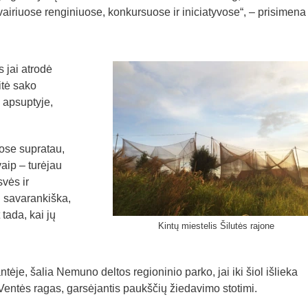
įvairiuose renginiuose, konkursuose ir iniciatyvose“, – prisimen
 jai atrodė
itė sako
 apsuptyje,
ose supratau,
aip – turėjau
svės ir
i savarankiška,
 tada, kai jų
Kintų miestelis Šilutės rajone
ntėje, šalia Nemuno deltos regioninio parko, jai iki šiol išlieka
r Ventės ragas, garsėjantis paukščių žiedavimo stotimi.