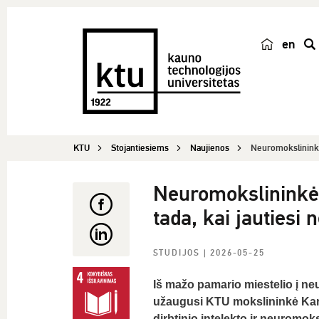
en
p
a
i
e
š
KTU
Stojantiesiems
Naujienos
Neuromokslininkė 
k
a
Neuromokslininkė i
tada, kai jautiesi
STUDIJOS
| 2026-05-25
Iš mažo pamario miestelio į neu
užaugusi KTU mokslininkė Karo
dirbtinio intelekto ir neuromok