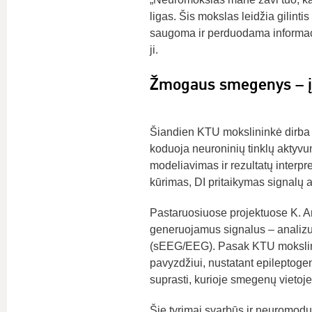
ligas. Šis mokslas leidžia gilint
saugoma ir perduodama informacija
ji.
Žmogaus smegenys – į
Šiandien KTU mokslininkė dirba su
koduoja neuroninių tinklų aktyvu
modeliavimas ir rezultatų inter
kūrimas, DI pritaikymas signalų 
Pastaruosiuose projektuose K. Arm
generuojamus signalus – analizuo
(sEEG/EEG). Pasak KTU mokslinink
pavyzdžiui, nustatant epileptogen
suprasti, kurioje smegenų vietoje
Šie tyrimai svarbūs ir neuromodul