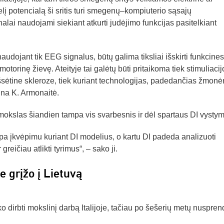
lį potencialą ši sritis turi smegenų–kompiuterio sąsajų
lai naudojami siekiant atkurti judėjimo funkcijas pasitelkiant
udojant tik EEG signalus, būtų galima tiksliai išskirti funkcines
motorinę žievę. Ateityje tai galėtų būti pritaikoma tiek stimuliacij
išsėtine skleroze, tiek kuriant technologijas, padedančias žmon
kina K. Armonaitė.
kslas šiandien tampa vis svarbesnis ir dėl spartaus DI vystym
įkvėpimu kuriant DI modelius, o kartu DI padeda analizuoti
eičiau atlikti tyrimus“, – sako ji.
e grįžo į Lietuvą
o dirbti mokslinį darbą Italijoje, tačiau po šešerių metų nuspren