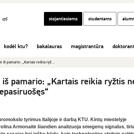
stojantiesiems
studentams
alumn
kodėl ktu?
bakalauras
magistrantūra
doktoran
iš pamario: „Kartais reikia ryž...
š pamario: „Kartais reikia ryžtis n
 nepasiruošęs“
romokslo tyrimus Italijoje ir darbą KTU. Kintų miestelyje
lina Armonaitė šiandien analizuoja smegenų signalus, tiri
slo sąsajas bei ieško būdų, kaip technologijos ateityje galėt