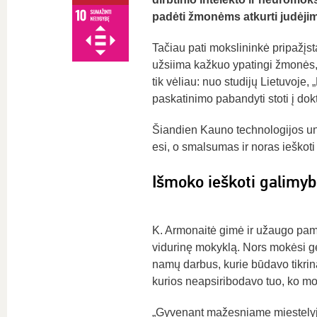
padėti žmonėms atkurti judėjim
Tačiau pati mokslininkė pripažįst
užsiima kažkuo ypatingi žmonės, o
tik vėliau: nuo studijų Lietuvoje,
paskatinimo pabandyti stoti į dok
Šiandien Kauno technologijos unive
esi, o smalsumas ir noras ieškoti
Išmoko ieškoti galimybi
K. Armonaitė gimė ir užaugo pamar
vidurinę mokyklą. Nors mokėsi gera
namų darbus, kurie būdavo tikrin
kurios neapsiribodavo tuo, ko m
„Gyvenant mažesniame miestelyje