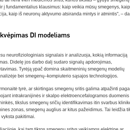
is ir į fundamentalius klausimus: kaip veikia mūsų smegenys, kaip
, kaip iš neuronų aktyvumo atsiranda mintys ir atmintis“, – dal
kvėpimas DI modeliams
 neurofiziologiniais signalais ir analizuoja, kokią informaciją
mas. Didelę jos darbo dalį sudaro signalų apdorojimas,
pretavimas. Tyrėją ypač domina skaitmeninių smegenų modelių
analizėje bei smegenų–kompiuterio sąsajos technologijos.
onaitė tyrė, ar skirtingas smegenų sritis galima atpažinti pagal
jant intrakranijinės ir skalpo elektroencefalogramos duomenis
ės, tikslus smegenų sričių identifikavimas itin svarbus klinik
ines zonas, smegenų auglius ar kitus pažeidimus. Tai leidžia ti
 vyksta pakitimai.
iacijoje, kai tam tikros smegenų sritys veikiamos elektrine ar