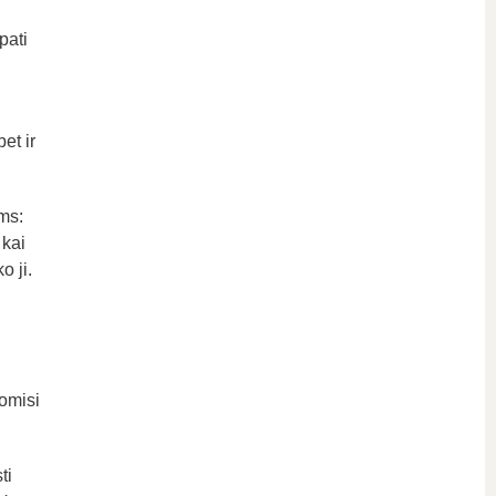
pati
et ir
ms:
 kai
o ji.
domisi
ti