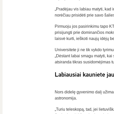
„Pradėjau vis labiau matyti, kad i
norėčiau prisidėti prie savo šal
Pirmuoju jos pasirinkimu tapo KTU
prisijungti prie dominančios moks
laisvė kurti, ieškoti naujų idėjų be
Universitete ji ne tik vykdo tyr
„Dėstant labai smagu matyti, kai 
atsiranda tikras susidomėjimas tu
Labiausiai kauniete jauč
Nors didelę gyvenimo dalį užima 
astronomija.
„Turiu teleskopą, tad, jei lietuvi