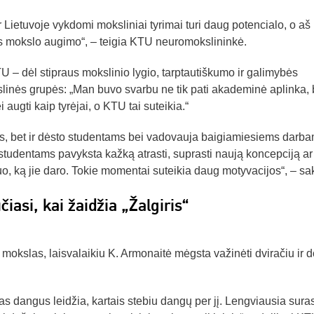
r Lietuvoje vykdomi moksliniai tyrimai turi daug potencialo, o aš 
ies mokslo augimo“, – teigia KTU neuromokslininkė.
 – dėl stipraus mokslinio lygio, tarptautiškumo ir galimybės
linės grupės: „Man buvo svarbu ne tik pati akademinė aplinka, b
i augti kaip tyrėjai, o KTU tai suteikia.“
imus, bet ir dėsto studentams bei vadovauja baigiamiesiems darba
studentams pavyksta kažką atrasti, suprasti naują koncepciją ar
o, ką jie daro. Tokie momentai suteikia daug motyvacijos“, – sak
iasi, kai žaidžia „Žalgiris“
mokslas, laisvalaikiu K. Armonaitė mėgsta važinėti dviračiu ir 
škas dangus leidžia, kartais stebiu dangų per jį. Lengviausia suras