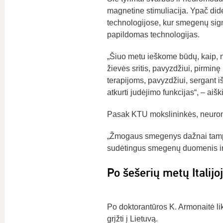
magnetine stimuliacija. Ypač dide
technologijose, kur smegenų signa
papildomas technologijas.
„Šiuo metu ieškome būdų, kaip, na
žievės sritis, pavyzdžiui, pirminę 
terapijoms, pavyzdžiui, sergant 
atkurti judėjimo funkcijas“, – aiš
Pasak KTU mokslininkės, neuromo
„Žmogaus smegenys dažnai tampa 
sudėtingus smegenų duomenis ir gr
Po šešerių metų Italijoj
Po doktorantūros K. Armonaitė lik
grįžti į Lietuvą.