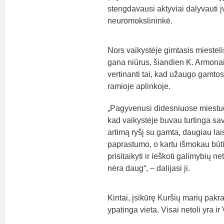
stengdavausi aktyviai dalyvauti 
neuromokslininkė.
Nors vaikystėje gimtasis miestelis
gana niūrus, šiandien K. Armona
vertinanti tai, kad užaugo gamtos
ramioje aplinkoje.
„Pagyvenusi didesniuose miestu
kad vaikystėje buvau turtinga sav
artimą ryšį su gamta, daugiau lai
paprastumo, o kartu išmokau būt
prisitaikyti ir ieškoti galimybių net
nėra daug“, – dalijasi ji.
Kintai, įsikūrę Kuršių marių pakra
ypatinga vieta. Visai netoli yra i