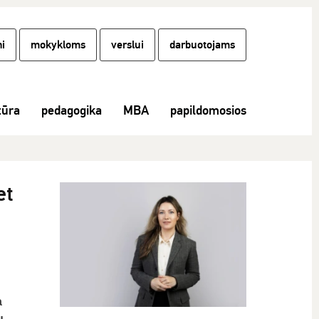
i
mokykloms
verslui
darbuotojams
tūra
pedagogika
MBA
papildomosios
et
a
ų