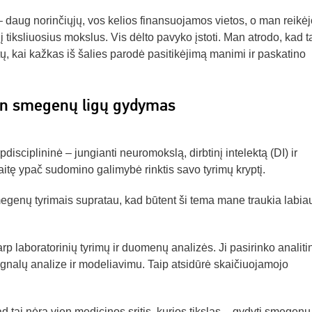
– daug norinčiųjų, vos kelios finansuojamos vietos, o man reikėj
 į tiksliuosius mokslus. Vis dėlto pavyko įstoti. Man atrodo, kad t
 kai kažkas iš šalies parodė pasitikėjimą manimi ir paskatino
en smegenų ligų gydymas
isciplininė – jungianti neuromokslą, dirbtinį intelektą (DI) ir
tę ypač sudomino galimybė rinktis savo tyrimų kryptį.
egenų tyrimais supratau, kad būtent ši tema mane traukia labiau
rp laboratorinių tyrimų ir duomenų analizės. Ji pasirinko analitin
ignalų analize ir modeliavimu. Taip atsidūrė skaičiuojamojo
tai nėra vien medicinos sritis, kurios tikslas – gydyti smegenų