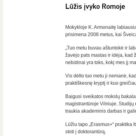
Lūžis įvyko Romoje
Mokykloje K. Armonaitę labiausiai ž
prisimena 2008 metus, kai Šveica
„Tuo metu buvau aštuntokė ir laba
žavėjo pats mastas ir idėja, kad ž
nebūtinai yra toks, kokį mes jį
Vis dėlto tuo metu ji nemanė, kad 
praktiškesnę kryptį ir kuo greičiau 
Baigusi sveikatos mokslų bakalau
magistrantūroje Vilniuje. Studijų 
traukia akademinis darbas ir gali
Lūžiu tapo „Erasmus+“ praktika Ita
stoti į doktorantūrą.