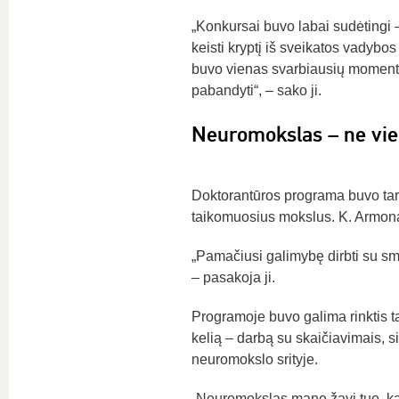
„Konkursai buvo labai sudėtingi 
keisti kryptį iš sveikatos vadybos
buvo vienas svarbiausių momentų,
pabandyti“, – sako ji.
Neuromokslas – ne vi
Doktorantūros programa buvo tarpd
taikomuosius mokslus. K. Armonai
„Pamačiusi galimybę dirbti su sm
– pasakoja ji.
Programoje buvo galima rinktis ta
kelią – darbą su skaičiavimais, s
neuromokslo srityje.
„Neuromokslas mane žavi tuo, kad 