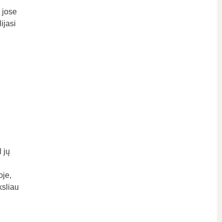
 jose
ijasi
 jų
oje,
ksliau