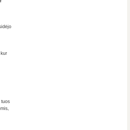
sidėjo
 kur
 tuos
omis,