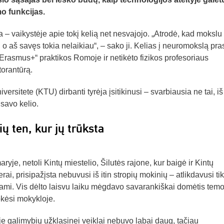
o funkcijas.
a – vaikystėje apie tokį kelią net nesvajojo. „Atrodė, kad mokslu
 aš savęs tokia nelaikiau“, – sako ji. Kelias į neuromokslą pra
 „Erasmus+“ praktikos Romoje ir netikėto fizikos profesoriaus
torantūrą.
rsitete (KTU) dirbanti tyrėja įsitikinusi – svarbiausia ne tai, iš
 savo kelio.
ų ten, kur jų trūksta
yje, netoli Kintų miestelio, Šilutės rajone, kur baigė ir Kintų
i, prisipažįsta nebuvusi iš itin stropių mokinių – atlikdavusi tik
ami. Vis dėlto laisvu laiku mėgdavo savarankiškai domėtis tem
okėsi mokykloje.
 galimybių užklasinei veiklai nebuvo labai daug, tačiau