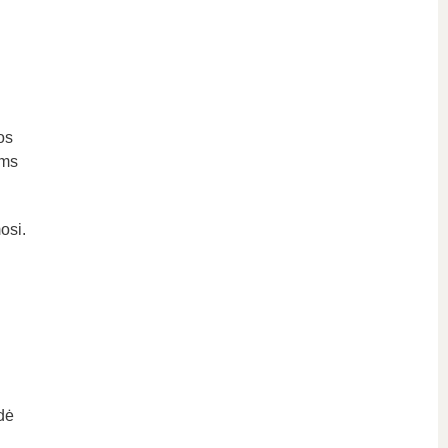
os
ėms
osi.
dė