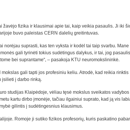
avėjo fizika ir klausimai apie tai, kaip veikia pasaulis. Ji iki ši
rijoje buvo paleistas CERN dalelių greitintuvas.
i norėjau suprasti, kas ten vyksta ir kodėl tai taip svarbu. Mane
monės gali tyrinėti tokius sudėtingus dalykus, ir tai, jog pasauli
 matome bei suprantame“, – pasakoja KTU neuromokslininkė.
mokslas gali tapti jos profesiniu keliu. Atrodė, kad reikia rinktis
įsilieti į darbo rinką.
ro studijas Klaipėdoje, vėliau tęsė mokslus sveikatos vadybos
metu kartu dirbo įmonėje, tačiau ilgainiui suprato, kad ją vis lab
mybė gilintis į sudėtingesnius klausimus.
lijoje. Romoje ji sutiko fizikos profesorių, kuris paskatino paba