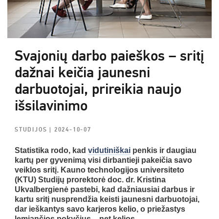
Svajonių darbo paieškos – sritį
dažnai keičia jaunesni
darbuotojai, prireikia naujo
išsilavinimo
STUDIJOS
| 2024-10-07
Statistika rodo, kad
vidutiniškai
penkis ir daugiau
kartų per gyvenimą visi dirbantieji pakeičia savo
veiklos sritį. Kauno technologijos universiteto
(KTU) Studijų prorektorė doc. dr. Kristina
Ukvalbergienė pastebi, kad dažniausiai darbus ir
kartu sritį nusprendžia keisti jaunesni darbuotojai,
dar ieškantys savo karjeros kelio, o priežastys
lemiančios pokyčius – net kelios.