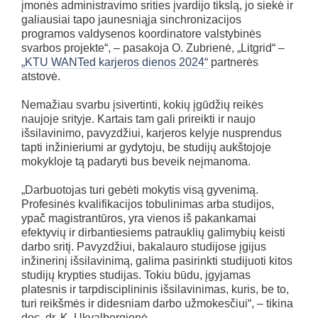
įmonės administravimo srities įvardijo tikslą, jo siekė ir
galiausiai tapo jaunesniąja sinchronizacijos
programos valdysenos koordinatore valstybinės
svarbos projekte“, – pasakoja O. Zubrienė, „Litgrid“ –
„KTU WANTed karjeros dienos 2024“
partnerės
atstovė.
Nemažiau svarbu įsivertinti, kokių įgūdžių reikės
naujoje srityje. Kartais tam gali prireikti ir naujo
išsilavinimo, pavyzdžiui, karjeros kelyje nusprendus
tapti inžinieriumi ar gydytoju, be studijų aukštojoje
mokykloje tą padaryti bus beveik neįmanoma.
„Darbuotojas turi gebėti mokytis visą gyvenimą.
Profesinės kvalifikacijos tobulinimas arba studijos,
ypač magistrantūros, yra vienos iš pakankamai
efektyvių ir dirbantiesiems patrauklių galimybių keisti
darbo sritį. Pavyzdžiui, bakalauro studijose įgijus
inžinerinį išsilavinimą, galima pasirinkti studijuoti kitos
studijų krypties studijas. Tokiu būdu, įgyjamas
platesnis ir tarpdisciplininis išsilavinimas, kuris, be to,
turi reikšmės ir didesniam darbo užmokesčiui“, – tikina
doc. dr. K. Ukvalbergienė.