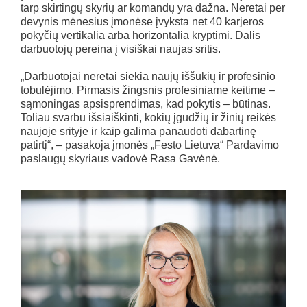
tarp skirtingų skyrių ar komandų yra dažna. Neretai per
devynis mėnesius įmonėse įvyksta net 40 karjeros
pokyčių vertikalia arba horizontalia kryptimi. Dalis
darbuotojų pereina į visiškai naujas sritis.
„Darbuotojai neretai siekia naujų iššūkių ir profesinio
tobulėjimo. Pirmasis žingsnis profesiniame keitime –
sąmoningas apsisprendimas, kad pokytis – būtinas.
Toliau svarbu išsiaiškinti, kokių įgūdžių ir žinių reikės
naujoje srityje ir kaip galima panaudoti dabartinę
patirtį“, – pasakoja įmonės „Festo Lietuva“ Pardavimo
paslaugų skyriaus vadovė Rasa Gavėnė.