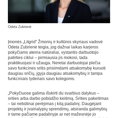
Odeta Zubrienė
Įmonės „Litgrid“ Žmonių ir kultūros skyriaus vadovė
Odeta Zubrienė teigia, jog dažnai laikas karjeros
pokyčiams ateina natūraliai, vystantis darbuotojo
patirties ciklui – pirmiausia jis mokosi, tada
praktikuojasi ir užauga. Neretai darbuotojai plečia
savo funkcines sritis prisiimdami atsakomybę kuruoti
daugiau sričių, įgyja daugiau atsakomybių ir tampa
funkciniais lyderiais savo kolegoms.
„Pokyčiuose galima išskirti du svarbius dalykus –
srities arba darbo pobūdžio keitimą. Srities pakeitimas
– tai nebūtinai perėjimas į kitą padalinį. Daugėjant
projektų ir įvairialypių sprendimų, atsiranda galimybių
ir tame pačiame padalinyje ar net mažesnėje jo