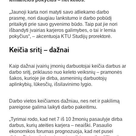
„Jaunoji karta nori matyti savo atliekamo darbo
prasmę, nori daugiau lankstumo ir darbo pobūdį
pritaikyti prie savo gyvenimo būdo. Taip pat jie nori
išbandyti įvairias karjeros galimybes, o tai ir lemia
pokyčius“, – akcentuoja KTU Studijų prorektorė.
Keičia sritį – dažnai
Kaip dažnai įvairių įmonių darbuotojai keičia darbus ar
darbo sritį, priklauso nuo keleto veiksnių – pramonės
šakos, kurioje jie dirba, asmeninių darbuotojų
aplinkybių, lūkesčių, išsilavinimo lygio.
Darbo vietos keičiamos dažniau, nes net ir pakilimą
pareigose galima laikyti darbo pakeitimu.
„Tyrimai rodo, kad net 7 iš 10 žmonių pasaulyje dirba
darbus, kurių ateities karjera – neaiški. Pasaulio
ekonomikos forumas prognozuoja, kad net pusei