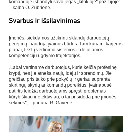
komandoje išbandyti savo jėgas „kitokioje“ pozicijoje“,
– kalba O. Zubrienė.
Svarbus ir išsilavinimas
Įmonės, siekdamos užtikrinti sklandų darbuotojų
perėjimą, naudoja įvairius būdus. Tam kuriami karjeros
planai, tikslų vertinimo sistemos ir dėliojamos
kompetencijų ugdymo trajektorijos.
„Labai vertiname darbuotojus, kurie keičia profesinę
kryptį, nes jie atneša naujų idėjų ir sprendimų. Jie
greičiau prisitaiko prie pokyčių ir geriau supranta
skirtingų skyrių ar komandų poreikius. Įvairiapusė
patirtis leidžia darbuotojams spręsti problemas
kūrybiškiau ir efektyviau, o tai prisideda prie įmonės
sėkmės“, – priduria R. Gavėnė.