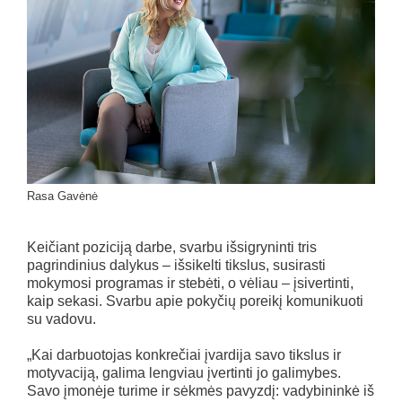
Rasa Gavėnė
Keičiant poziciją darbe, svarbu išsigryninti tris
pagrindinius dalykus – išsikelti tikslus, susirasti
mokymosi programas ir stebėti, o vėliau – įsivertinti,
kaip sekasi. Svarbu apie pokyčių poreikį komunikuoti
su vadovu.
„Kai darbuotojas konkrečiai įvardija savo tikslus ir
motyvaciją, galima lengviau įvertinti jo galimybes.
Savo įmonėje turime ir sėkmės pavyzdį: vadybininkė iš