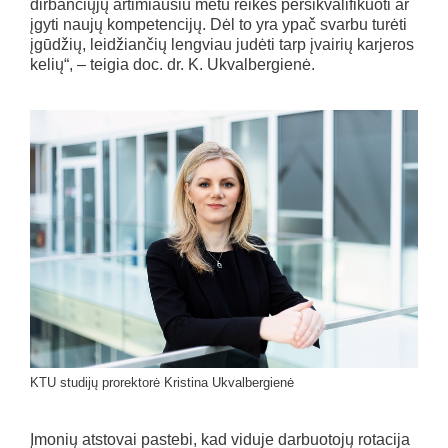
dirbančiųjų artimiausiu metu reikės persikvalifikuoti ar
įgyti naujų kompetencijų. Dėl to yra ypač svarbu turėti
įgūdžių, leidžiančių lengviau judėti tarp įvairių karjeros
kelių“, – teigia doc. dr. K. Ukvalbergienė.
KTU studijų prorektorė Kristina Ukvalbergienė
Įmonių atstovai pastebi, kad viduje darbuotojų rotacija