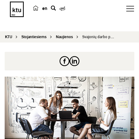
en
p
a
i
KTU
Stojantiesiems
Naujienos
Svajonių darbo paieškos – sritį dažnai keičia ja...
e
š
k
a