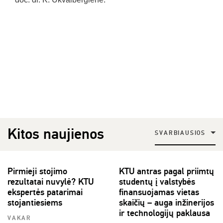
Kitos naujienos
SVARBIAUSIOS
Pirmieji stojimo
KTU antras pagal priimtų
rezultatai nuvylė? KTU
studentų į valstybės
ekspertės patarimai
finansuojamas vietas
stojantiesiems
skaičių – auga inžinerijos
ir technologijų paklausa
VAKAR