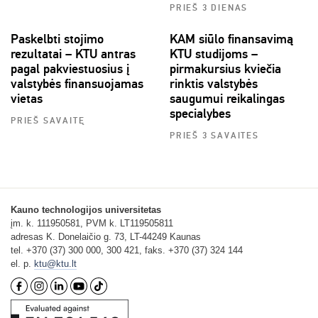
PRIEŠ 3 DIENAS
Paskelbti stojimo
KAM siūlo finansavimą
rezultatai – KTU antras
KTU studijoms –
pagal pakviestuosius į
pirmakursius kviečia
valstybės finansuojamas
rinktis valstybės
vietas
saugumui reikalingas
specialybes
PRIEŠ SAVAITĘ
PRIEŠ 3 SAVAITES
Kauno technologijos universitetas
įm. k. 111950581, PVM k. LT119505811
adresas K. Donelaičio g. 73, LT-44249 Kaunas
tel. +370 (37) 300 000, 300 421, faks. +370 (37) 324 144
el. p.
ktu@ktu.lt