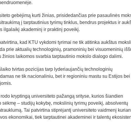
o bendruomenėje.
iteto gebėjimą kurti žinias, prisidedančias prie pasaulinės mok
traukimą į tarptautinius tyrimų tinklus, bendrus projektus ir auk
 ilgalaikį akademinį ir praktinį poveikį.
patvirtina, kad KTU vykdomi tyrimai ne tik atitinka aukštus moksl
eda prie aktualių technologinių, pramoninių bei visuomeninių išš
 žinios laikomos svarbia tarptautinio mokslo dialogo dalimi.
aiko tvirtas pozicijas tarp lyderiaujančių technologinių
amas ne tik nacionaliniu, bet ir regioniniu mastu su Estijos bei
ijomis.
rodo kryptingą universiteto pažangą srityse, kurios šiandien
to sėkmę – studijų kokybę, mokslinių tyrimų poveikį, absolventų
rauklumą. Tai patvirtina stiprėjantį universiteto vaidmenį kurian
tuvos ekonomikai, tiek tarptautinei akademinei ir talentų ekosiste