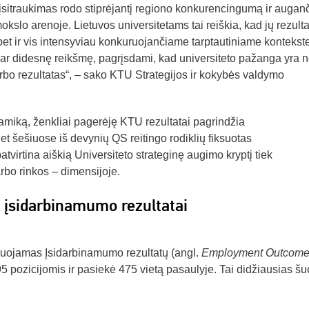
įsitraukimas rodo stiprėjantį regiono konkurencingumą ir augan
kslo arenoje. Lietuvos universitetams tai reiškia, kad jų rezulta
bet ir vis intensyviau konkuruojančiame tarptautiniame kontekste
 dar didesnę reikšmę, pagrįsdami, kad universiteto pažanga yra 
darbo rezultatas“, – sako KTU Strategijos ir kokybės valdymo
namiką, ženkliai pagerėję KTU rezultatai pagrindžia
t šešiuose iš devynių QS reitingo rodiklių fiksuotas
atvirtina aiškią Universiteto strateginę augimo kryptį tiek
rbo rinkos – dimensijoje.
– įsidarbinamumo rezultatai
suojamas Įsidarbinamumo rezultatų (angl.
Employment Outcome
5 pozicijomis ir pasiekė 475 vietą pasaulyje. Tai didžiausias šu