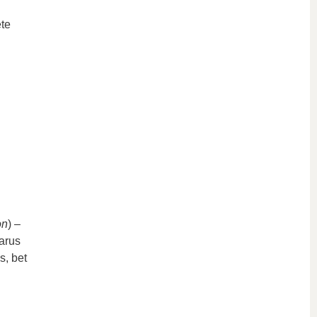
ete
on
) –
varus
s, bet