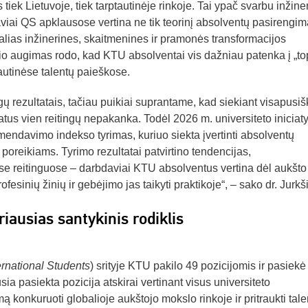
 tiek Lietuvoje, tiek tarptautinėje rinkoje. Tai ypač svarbu inžine
daviai QS apklausose vertina ne tik teorinį absolventų pasirengim
realias inžinerines, skaitmenines ir pramonės transformacijos
čio augimas rodo, kad KTU absolventai vis dažniau patenka į „to
autinėse talentų paieškose.
ų rezultatais, tačiau puikiai suprantame, kad siekiant visapusiš
ltatus vien reitingų nepakanka. Todėl 2026 m. universiteto iniciat
mendavimo indekso tyrimas, kuriuo siekta įvertinti absolventų
 poreikiams. Tyrimo rezultatai patvirtino tendencijas,
uose reitinguose – darbdaviai KTU absolventus vertina dėl aukšto
fesinių žinių ir gebėjimo jas taikyti praktikoje“, – sako dr. Jurkš
iausias santykinis rodiklis
ernational Students
) srityje KTU pakilo 49 pozicijomis ir pasiekė
sia pasiekta pozicija atskirai vertinant visus universiteto
ą konkuruoti globalioje aukštojo mokslo rinkoje ir pritraukti tal