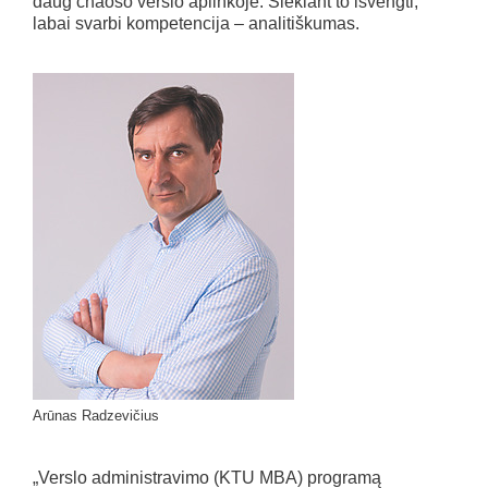
daug chaoso verslo aplinkoje. Siekiant to išvengti,
labai svarbi kompetencija – analitiškumas.
Arūnas Radzevičius
„Verslo administravimo (KTU MBA) programą