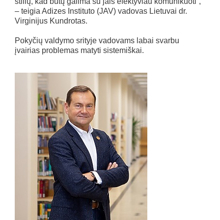
stilių, kad būtų galima su jais efektyviau komunikuoti“,
– teigia Adizes Instituto (JAV) vadovas Lietuvai dr.
Virginijus Kundrotas.
Pokyčių valdymo srityje vadovams labai svarbu
įvairias problemas matyti sistemiškai.