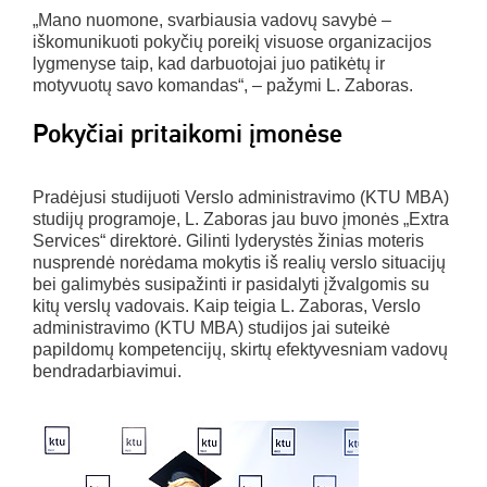
„Mano nuomone, svarbiausia vadovų savybė –
iškomunikuoti pokyčių poreikį visuose organizacijos
lygmenyse taip, kad darbuotojai juo patikėtų ir
motyvuotų savo komandas“, – pažymi L. Zaboras.
Pokyčiai pritaikomi įmonėse
Pradėjusi studijuoti Verslo administravimo (KTU MBA)
studijų programoje, L. Zaboras jau buvo įmonės „Extra
Services“ direktorė. Gilinti lyderystės žinias moteris
nusprendė norėdama mokytis iš realių verslo situacijų
bei galimybės susipažinti ir pasidalyti įžvalgomis su
kitų verslų vadovais. Kaip teigia L. Zaboras, Verslo
administravimo (KTU MBA) studijos jai suteikė
papildomų kompetencijų, skirtų efektyvesniam vadovų
bendradarbiavimui.