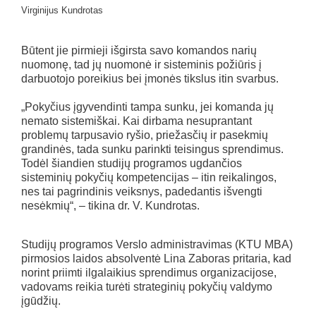
Virginijus Kundrotas
Būtent jie pirmieji išgirsta savo komandos narių
nuomonę, tad jų nuomonė ir sisteminis požiūris į
darbuotojo poreikius bei įmonės tikslus itin svarbus.
„Pokyčius įgyvendinti tampa sunku, jei komanda jų
nemato sistemiškai. Kai dirbama nesuprantant
problemų tarpusavio ryšio, priežasčių ir pasekmių
grandinės, tada sunku parinkti teisingus sprendimus.
Todėl šiandien studijų programos ugdančios
sisteminių pokyčių kompetencijas – itin reikalingos,
nes tai pagrindinis veiksnys, padedantis išvengti
nesėkmių“, – tikina dr. V. Kundrotas.
Studijų programos Verslo administravimas (KTU MBA)
pirmosios laidos absolventė Lina Zaboras pritaria, kad
norint priimti ilgalaikius sprendimus organizacijose,
vadovams reikia turėti strateginių pokyčių valdymo
įgūdžių.