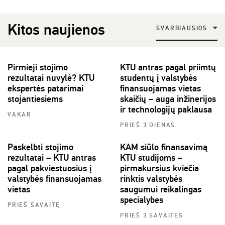
Kitos naujienos
SVARBIAUSIOS
Pirmieji stojimo
KTU antras pagal priimtų
rezultatai nuvylė? KTU
studentų į valstybės
ekspertės patarimai
finansuojamas vietas
stojantiesiems
skaičių – auga inžinerijos
ir technologijų paklausa
VAKAR
PRIEŠ 3 DIENAS
Paskelbti stojimo
KAM siūlo finansavimą
rezultatai – KTU antras
KTU studijoms –
pagal pakviestuosius į
pirmakursius kviečia
valstybės finansuojamas
rinktis valstybės
vietas
saugumui reikalingas
specialybes
PRIEŠ SAVAITĘ
PRIEŠ 3 SAVAITES