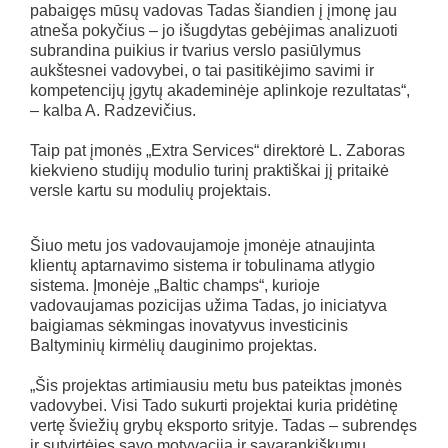
pabaigęs mūsų vadovas Tadas šiandien į įmonę jau
atneša pokyčius – jo išugdytas gebėjimas analizuoti
subrandina puikius ir tvarius verslo pasiūlymus
aukštesnei vadovybei, o tai pasitikėjimo savimi ir
kompetencijų įgytų akademinėje aplinkoje rezultatas“,
– kalba A. Radzevičius.
Taip pat įmonės „Extra Services“ direktorė L. Zaboras
kiekvieno studijų modulio turinį praktiškai jį pritaikė
versle kartu su modulių projektais.
Šiuo metu jos vadovaujamoje įmonėje atnaujinta
klientų aptarnavimo sistema ir tobulinama atlygio
sistema. Įmonėje „Baltic champs“, kurioje
vadovaujamas pozicijas užima Tadas, jo iniciatyva
baigiamas sėkmingas inovatyvus investicinis
Baltyminių kirmėlių dauginimo projektas.
„Šis projektas artimiausiu metu bus pateiktas įmonės
vadovybei. Visi Tado sukurti projektai kuria pridėtinę
vertę šviežių grybų eksporto srityje. Tadas – subrendęs
ir sutvirtėjęs savo motyvacija ir savarankiškumu.