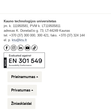
Kauno technologijos universitetas
įm. k. 111950581, PVM k. LT119505811
adresas K. Donelaičio g. 73, LT-44249 Kaunas
tel. +370 (37) 300 000, 300 421, faks. +370 (37) 324 144
el. p.
ktu@ktu.lt
Prieinamumas
Privatumas
Žiniasklaidai