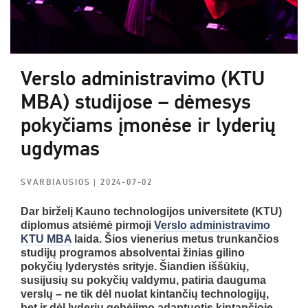
Verslo administravimo (KTU
MBA) studijose – dėmesys
pokyčiams įmonėse ir lyderių
ugdymas
SVARBIAUSIOS
| 2024-07-02
Dar birželį Kauno technologijos universitete (KTU)
diplomus atsiėmė pirmoji
Verslo administravimo
KTU MBA
laida. Šios vienerius metus trunkančios
studijų programos absolventai žinias gilino
pokyčių lyderystės srityje. Šiandien iššūkių,
susijusių su pokyčių valdymu, patiria dauguma
verslų – ne tik dėl nuolat kintančių technologijų,
bet ir dėl lyderių gebėjimo adaptuotis kintančioje