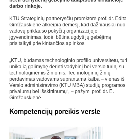
darbo rinkoje.
KTU Strateginių partnerysčių prorektorė prof. dr. Edita
Gimžauskienė atkreipia dėmesį, kad dažniausiai nuo
vadovų priklauso pokyčių organizacijoje
įgyvendinimas, todėl būtina ugdyti jų gebėjimą
prisitaikyti prie kintančios aplinkos.
„KTU, būdamas technologinio profilio universitetu, turi
unikalią galimybę derinti vadybinį bei verslo turinį su
technologinėmis žiniomis. Technologinių žinių
perdavimas vadovams suprantama kalba – vienas iš
Verslo administravimo (KTU MBA) studijų programos
privalumų bei išskirtinumų“, – pažymi prof. dr. E.
Gimžauskienė.
Kompetencijų poreikis versle