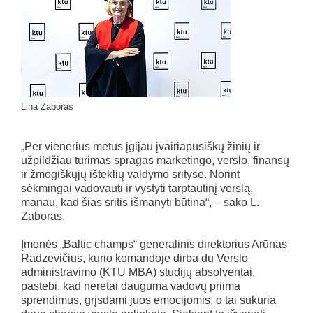
Lina Zaboras
„Per vienerius metus įgijau įvairiapusiškų žinių ir
užpildžiau turimas spragas marketingo, verslo, finansų
ir žmogiškųjų išteklių valdymo srityse. Norint
sėkmingai vadovauti ir vystyti tarptautinį verslą,
manau, kad šias sritis išmanyti būtina“, – sako L.
Zaboras.
Įmonės „Baltic champs“ generalinis direktorius Arūnas
Radzevičius, kurio komandoje dirba du Verslo
administravimo (KTU MBA) studijų absolventai,
pastebi, kad neretai dauguma vadovų priima
sprendimus, grįsdami juos emocijomis, o tai sukuria