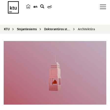
en
p
a
i
KTU
Stojantiesiems
Doktorantūros studijos
Architektūra
e
š
k
a