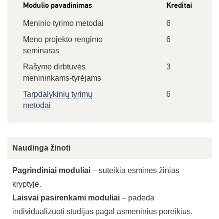
Modulio pavadinimas
Kreditai
Meninio tyrimo metodai
6
Meno projekto rengimo
6
seminaras
Rašymo dirbtuvės
3
menininkams-tyrėjams
Tarpdalykinių tyrimų
6
metodai
Naudinga žinoti
Pagrindiniai moduliai
– suteikia esmines žinias
kryptyje.
Laisvai pasirenkami moduliai
– padeda
individualizuoti studijas pagal asmeninius poreikius.