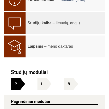
Studijų kalba
– lietuvių, anglų
Laipsnis
– meno daktaras
Studijų moduliai
P
L
B
Pagrindiniai moduliai