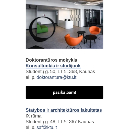
Doktorantūros mokykla
Konsultuokis ir studijuok
Studentų g. 50, LT-51368, Kaunas
el. p.
doktorantura@ktu.lt
pasikalbam!
Statybos ir architektūros fakultetas
IX rūmai
Studentų g. 48, LT-51367 Kaunas
el. p.
saf@ktu.lt