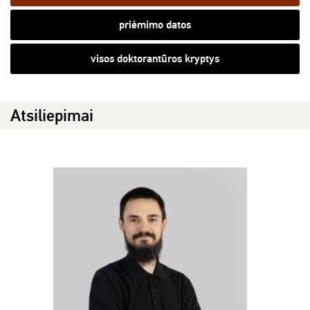
priėmimo datos
visos doktorantūros kryptys
Atsiliepimai