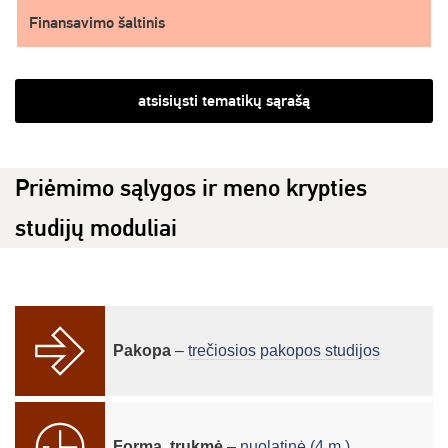
Finansavimo šaltinis
atsisiųsti tematikų sąrašą
Priėmimo sąlygos ir meno krypties
studijų moduliai
Pakopa
–
trečiosios pakopos studijos
Forma, trukmė
–
nuolatinė (4 m.)