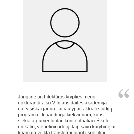
Jungtinė architektūros krypties meno
doktorantūra su Vilniaus dailės akademija –
dar visiškai jauna, tačiau ypač aktuali studijų
programa. Ji naudinga kiekvienam, kuris
siekia argumentuotai, konceptualiai ieškoti
unikalių, vienetinių idėjų, taip savo kūrybinę ar
tiriamąją veiklą transformuojant į specifinį