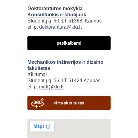
Doktorantūros mokykla
Konsultuokis ir studijuok
Studentų g. 50, LT-51368, Kaunas
el. p.
doktorantura@ktu.lt
pasikalbam!
Mechanikos inžinerijos ir dizaino
fakultetas
XII rūmai
Studentų g. 56, LT-51424 Kaunas
el. p.
midf@ktu.lt
virtualus turas