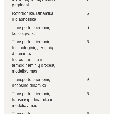
pagrindai
Rotortronika. Dinamika
6
ir diagnostika
Transporto priemonių ir
6
kelio sąveika
Transporto priemonių ir
6
technologinių įrenginių
dinaminių,
hidrodinaminių ir
termodinaminių procesų
modeliavimas
Transporto priemonių
9
netiesinė dinamika
Transporto priemonių
6
transmisijų dinamika ir
modeliavimas
Transporto
6