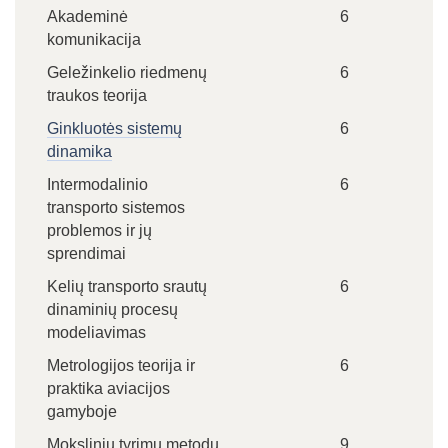
Akademinė
6
komunikacija
Geležinkelio riedmenų
6
traukos teorija
Ginkluotės sistemų
6
dinamika
Intermodalinio
6
transporto sistemos
problemos ir jų
sprendimai
Kelių transporto srautų
6
dinaminių procesų
modeliavimas
Metrologijos teorija ir
6
praktika aviacijos
gamyboje
Mokslinių tyrimų metodų
9