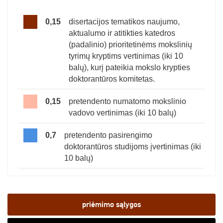
0,15
disertacijos tematikos naujumo,
aktualumo ir atitikties katedros
(padalinio) prioritetinėms mokslinių
tyrimų kryptims vertinimas (iki 10
balų), kurį pateikia mokslo krypties
doktorantūros komitetas.
0,15
pretendento numatomo mokslinio
vadovo vertinimas (iki 10 balų)
0,7
pretendento pasirengimo
doktorantūros studijoms įvertinimas (iki
10 balų)
priėmimo sąlygos