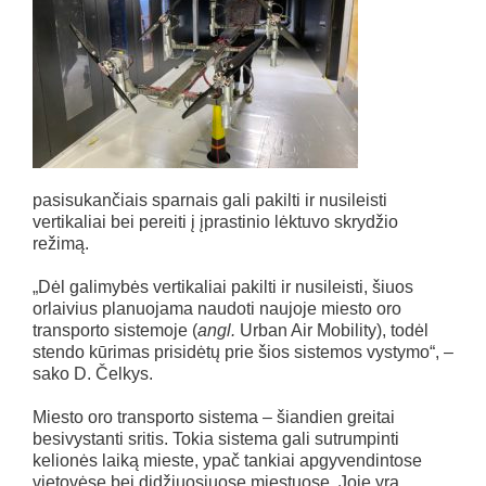
pasisukančiais sparnais gali pakilti ir nusileisti
vertikaliai bei pereiti į įprastinio lėktuvo skrydžio
režimą.
„Dėl galimybės vertikaliai pakilti ir nusileisti, šiuos
orlaivius planuojama naudoti naujoje miesto oro
transporto sistemoje (
angl.
Urban Air Mobility), todėl
stendo kūrimas prisidėtų prie šios sistemos vystymo“, –
sako D. Čelkys.
Miesto oro transporto sistema – šiandien greitai
besivystanti sritis. Tokia sistema gali sutrumpinti
kelionės laiką mieste, ypač tankiai apgyvendintose
vietovėse bei didžiuosiuose miestuose. Joje yra