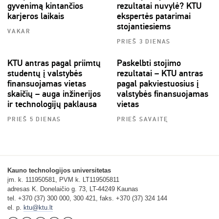
gyvenimą kintančios
rezultatai nuvylė? KTU
karjeros laikais
ekspertės patarimai
stojantiesiems
VAKAR
PRIEŠ 3 DIENAS
KTU antras pagal priimtų
Paskelbti stojimo
studentų į valstybės
rezultatai – KTU antras
finansuojamas vietas
pagal pakviestuosius į
skaičių – auga inžinerijos
valstybės finansuojamas
ir technologijų paklausa
vietas
PRIEŠ 5 DIENAS
PRIEŠ SAVAITĘ
Kauno technologijos universitetas
įm. k. 111950581, PVM k. LT119505811
adresas K. Donelaičio g. 73, LT-44249 Kaunas
tel. +370 (37) 300 000, 300 421, faks. +370 (37) 324 144
el. p.
ktu@ktu.lt