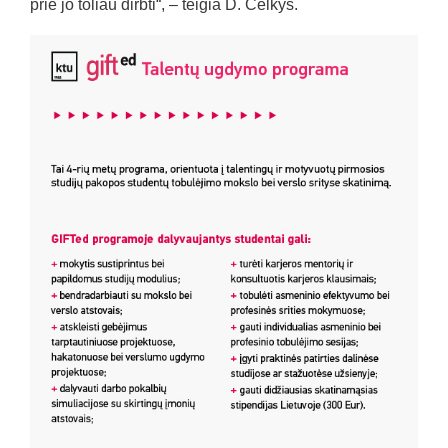
prie jo toliau dirbti“, – teigia D. Čelkys.