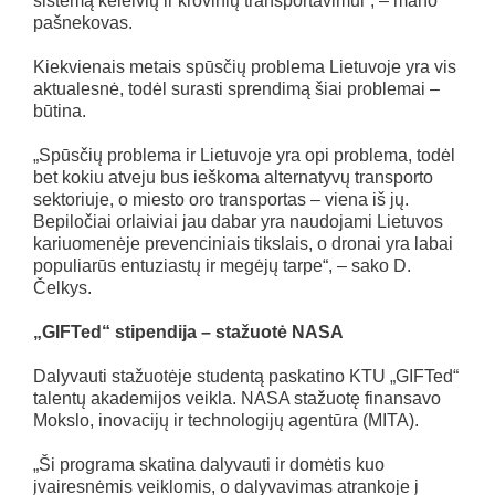
sistemą keleivių ir krovinių transportavimui“, – mano
pašnekovas.
Kiekvienais metais spūsčių problema Lietuvoje yra vis
aktualesnė, todėl surasti sprendimą šiai problemai –
būtina.
„Spūsčių problema ir Lietuvoje yra opi problema, todėl
bet kokiu atveju bus ieškoma alternatyvų transporto
sektoriuje, o miesto oro transportas – viena iš jų.
Bepiločiai orlaiviai jau dabar yra naudojami Lietuvos
kariuomenėje prevenciniais tikslais, o dronai yra labai
populiarūs entuziastų ir megėjų tarpe“, – sako D.
Čelkys.
„GIFTed“ stipendija – stažuotė NASA
Dalyvauti stažuotėje studentą paskatino KTU „GIFTed“
talentų akademijos veikla. NASA stažuotę finansavo
Mokslo, inovacijų ir technologijų agentūra (MITA).
„Ši programa skatina dalyvauti ir domėtis kuo
įvairesnėmis veiklomis, o dalyvavimas atrankoje į