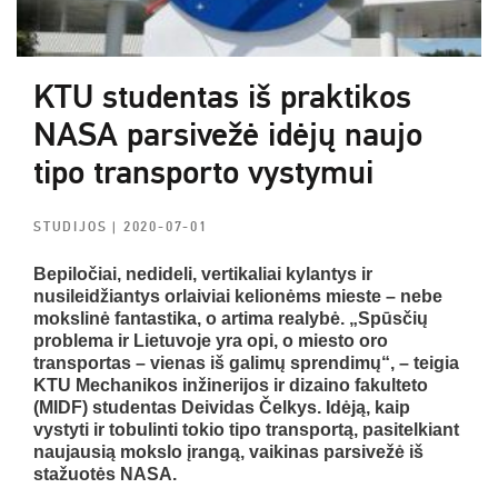
KTU studentas iš praktikos
NASA parsivežė idėjų naujo
tipo transporto vystymui
STUDIJOS
| 2020-07-01
Bepiločiai, nedideli, vertikaliai kylantys ir
nusileidžiantys orlaiviai kelionėms mieste – nebe
mokslinė fantastika, o artima realybė. „Spūsčių
problema ir Lietuvoje yra opi, o miesto oro
transportas – vienas iš galimų sprendimų“, – teigia
KTU Mechanikos inžinerijos ir dizaino fakulteto
(MIDF) studentas Deividas Čelkys. Idėją, kaip
vystyti ir tobulinti tokio tipo transportą, pasitelkiant
naujausią mokslo įrangą, vaikinas parsivežė iš
stažuotės NASA.