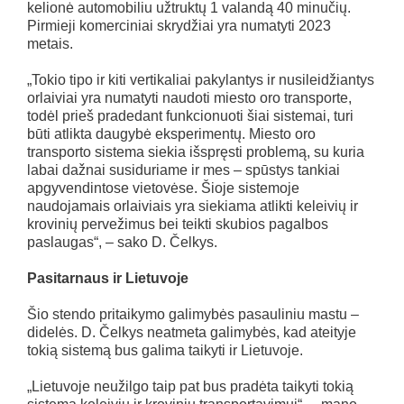
kelionė automobiliu užtruktų 1 valandą 40 minučių.
Pirmieji komerciniai skrydžiai yra numatyti 2023
metais.
„Tokio tipo ir kiti vertikaliai pakylantys ir nusileidžiantys
orlaiviai yra numatyti naudoti miesto oro transporte,
todėl prieš pradedant funkcionuoti šiai sistemai, turi
būti atlikta daugybė eksperimentų. Miesto oro
transporto sistema siekia išspręsti problemą, su kuria
labai dažnai susiduriame ir mes – spūstys tankiai
apgyvendintose vietovėse. Šioje sistemoje
naudojamais orlaiviais yra siekiama atlikti keleivių ir
krovinių pervežimus bei teikti skubios pagalbos
paslaugas“, – sako D. Čelkys.
Pasitarnaus ir Lietuvoje
Šio stendo pritaikymo galimybės pasauliniu mastu –
didelės. D. Čelkys neatmeta galimybės, kad ateityje
tokią sistemą bus galima taikyti ir Lietuvoje.
„Lietuvoje neužilgo taip pat bus pradėta taikyti tokią