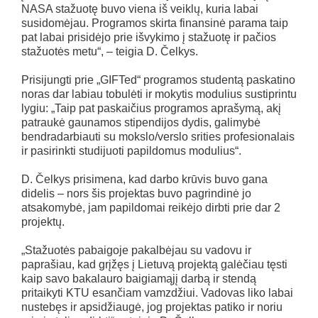
NASA stažuotę buvo viena iš veiklų, kuria labai
susidomėjau. Programos skirta finansinė parama taip
pat labai prisidėjo prie išvykimo į stažuotę ir pačios
stažuotės metu“, – teigia D. Čelkys.
Prisijungti prie „GIFTed“ programos studentą paskatino
noras dar labiau tobulėti ir mokytis modulius sustiprintu
lygiu: „Taip pat paskaičius programos aprašymą, akį
patraukė gaunamos stipendijos dydis, galimybė
bendradarbiauti su mokslo/verslo srities profesionalais
ir pasirinkti studijuoti papildomus modulius“.
D. Čelkys prisimena, kad darbo krūvis buvo gana
didelis – nors šis projektas buvo pagrindinė jo
atsakomybė, jam papildomai reikėjo dirbti prie dar 2
projektų.
„Stažuotės pabaigoje pakalbėjau su vadovu ir
paprašiau, kad grįžęs į Lietuvą projektą galėčiau tęsti
kaip savo bakalauro baigiamąjį darbą ir stendą
pritaikyti KTU esančiam vamzdžiui. Vadovas liko labai
nustebęs ir apsidžiaugė, jog projektas patiko ir noriu