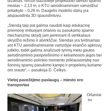
dizainas. NASA stažuotėje projektuoto stendo sparno
mostas – 2,13 m, o KTU aerodinaminiam vamzdžiui
pritaikyto – 0,26 m. Daugelis modelio dalių yra
atspausdinta 3D spausdintuvu.
„Stendą taip pat galima naudoti kaip edukacinę
priemonę imituojant orlaivio su pasukamo sparno
mechanizmu skrydį jam pereinant iš vertikalaus
skrydžio režimo ir atvirkščiai. Stendas yra tvirtinamas
ant KTU aerodinaminiame vamzdyje esančio apkrovų
jutiklio, todėl galima analizuoti tyrimų metu gautos
aerodinaminio pasipriešinimo ir keliamosios jėgos bei
aerodinaminio polinkio momento priklausomybę nuo
šoninių sparnų pasukimo kampo ir propelerių kuriamo
oro srauto“, – pasakoja D. Čelkys.
Vietoj pavežėjimo paslaugų – miesto oro
transportas
Orlaiviai
su