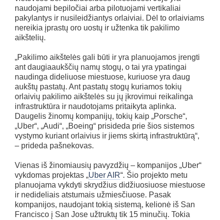
naudojami bepiločiai arba pilotuojami vertikaliai
pakylantys ir nusileidžiantys orlaiviai. Dėl to orlaiviams
nereikia įprastų oro uostų ir užtenka tik pakilimo
aikštelių.
„Pakilimo aikštelės gali būti ir yra planuojamos įrengti
ant daugiaaukščių namų stogų, o tai yra ypatingai
naudinga dideliuose miestuose, kuriuose yra daug
aukštų pastatų. Ant pastatų stogų kuriamos tokių
orlaivių pakilimo aikštelės su jų įkrovimui reikalinga
infrastruktūra ir naudotojams pritaikyta aplinka.
Daugelis žinomų kompanijų, tokių kaip „Porsche“,
„Uber“, „Audi“, „Boeing“ prisideda prie šios sistemos
vystymo kuriant orlaivius ir jiems skirtą infrastruktūrą“,
– prideda pašnekovas.
Vienas iš žinomiausių pavyzdžių – kompanijos „Uber“
vykdomas projektas „
Uber AIR
“. Šio projekto metu
planuojama vykdyti skrydžius didžiuosiuose miestuose
ir nedideliais atstumais užmiesčiuose. Pasak
kompanijos, naudojant tokią sistemą, kelionė iš San
Francisco į San Jose užtruktų tik 15 minučių. Tokia