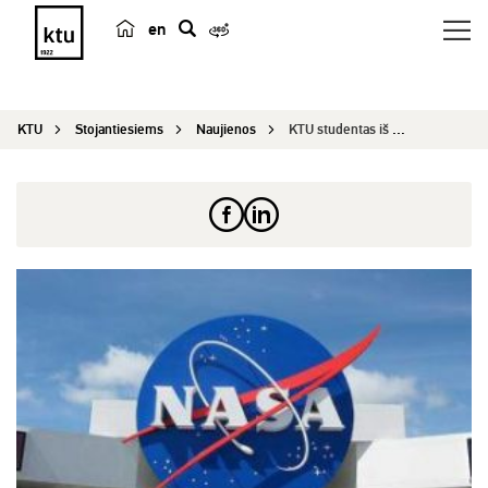
en
p
a
i
KTU
Stojantiesiems
Naujienos
KTU studentas iš praktikos NASA parsivežė idėjų ...
e
š
k
a