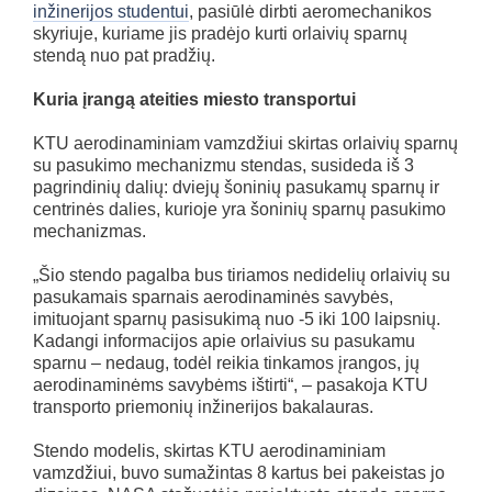
inžinerijos studentui
, pasiūlė dirbti aeromechanikos
skyriuje, kuriame jis pradėjo kurti orlaivių sparnų
stendą nuo pat pradžių.
Kuria įrangą ateities miesto transportui
KTU aerodinaminiam vamzdžiui skirtas orlaivių sparnų
su pasukimo mechanizmu stendas, susideda iš 3
pagrindinių dalių: dviejų šoninių pasukamų sparnų ir
centrinės dalies, kurioje yra šoninių sparnų pasukimo
mechanizmas.
„Šio stendo pagalba bus tiriamos nedidelių orlaivių su
pasukamais sparnais aerodinaminės savybės,
imituojant sparnų pasisukimą nuo -5 iki 100 laipsnių.
Kadangi informacijos apie orlaivius su pasukamu
sparnu – nedaug, todėl reikia tinkamos įrangos, jų
aerodinaminėms savybėms ištirti“, – pasakoja KTU
transporto priemonių inžinerijos bakalauras.
Stendo modelis, skirtas KTU aerodinaminiam
vamzdžiui, buvo sumažintas 8 kartus bei pakeistas jo