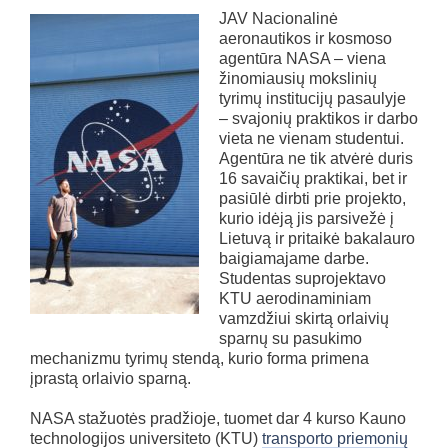
JAV Nacionalinė
aeronautikos ir kosmoso
agentūra NASA – viena
žinomiausių mokslinių
tyrimų institucijų pasaulyje
– svajonių praktikos ir darbo
vieta ne vienam studentui.
Agentūra ne tik atvėrė duris
16 savaičių praktikai, bet ir
pasiūlė dirbti prie projekto,
kurio idėją jis parsivežė į
Lietuvą ir pritaikė bakalauro
baigiamajame darbe.
Studentas suprojektavo
KTU aerodinaminiam
vamzdžiui skirtą orlaivių
sparnų su pasukimo
mechanizmu tyrimų stendą, kurio forma primena
įprastą orlaivio sparną.
NASA stažuotės pradžioje, tuomet dar 4 kurso Kauno
technologijos universiteto (KTU)
transporto priemonių