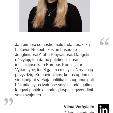
Jau pirmojo semestro metu radau praktiką
Lietuvos Respublikos ambasadoje
Jungtiniuose Arabų Emyratuose. Daugelis
dėstytojų turi darbo patirties tokiose
institucijose kaip Europos Komisija ar
Vyriausybė, todėl galima mokytis iš realių jų
pavyzdžių. Kompetencijos, kurios ugdomos
studijuojant Viešąją politiką ir saugumą, gali
būti pritaikytos įvairiose srityse, todėl galima
lengvai pasirinkti norimą kryptį ir įgyvendinti
savo svajones.
Vilma Veršylaitė
1 kurso studentė