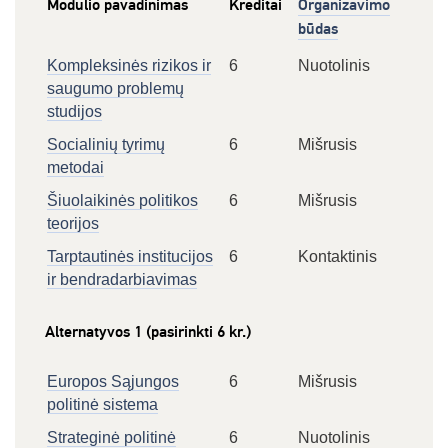
Modulio pavadinimas
Kreditai
Organizavimo
būdas
Kompleksinės rizikos ir
6
Nuotolinis
saugumo problemų
studijos
Socialinių tyrimų
6
Mišrusis
metodai
Šiuolaikinės politikos
6
Mišrusis
teorijos
Tarptautinės institucijos
6
Kontaktinis
ir bendradarbiavimas
Alternatyvos 1 (pasirinkti 6 kr.)
Europos Sąjungos
6
Mišrusis
politinė sistema
Strateginė politinė
6
Nuotolinis