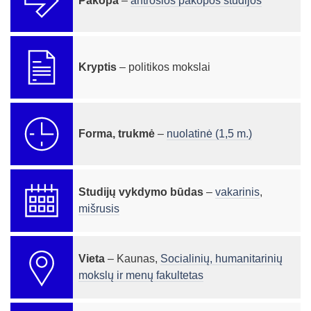
Pakopa
–
antrosios pakopos studijos
Kryptis
– politikos mokslai
Forma, trukmė
–
nuolatinė (1,5 m.)
Studijų vykdymo būdas
–
vakarinis
,
mišrusis
Vieta
– Kaunas,
Socialinių, humanitarinių
mokslų ir menų fakultetas