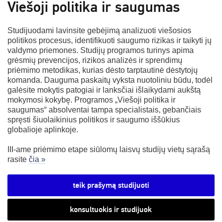
Viešoji politika ir saugumas
Studijuodami lavinsite gebėjimą analizuoti viešosios
politikos procesus, identifikuoti saugumo rizikas ir taikyti jų
valdymo priemones. Studijų programos turinys apima
grėsmių prevencijos, rizikos analizės ir sprendimų
priėmimo metodikas, kurias dėsto tarptautinė dėstytojų
komanda. Dauguma paskaitų vyksta nuotoliniu būdu, todėl
galėsite mokytis patogiai ir lanksčiai išlaikydami aukštą
mokymosi kokybę. Programos „Viešoji politika ir
saugumas“ absolventai tampa specialistais, gebančiais
spręsti šiuolaikinius politikos ir saugumo iššūkius
globalioje aplinkoje.
III-ame priėmimo etape siūlomų laisvų studijų vietų sąrašą
rasite
čia »
teik prašymą studijuoti
konsultuokis ir studijuok