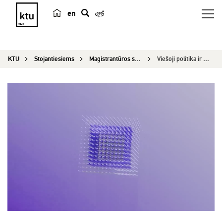
en
p
a
i
KTU
Stojantiesiems
Magistrantūros studijos
Viešoji politika ir saugumas
e
š
k
a