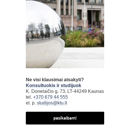
Ne visi klausimai atsakyti?
Konsultuokis ir studijuok
K. Donelaičio g. 73, LT-44249 Kaunas
tel.
+370 679 44 555
el. p.
studijos@ktu.lt
pasikalbam!