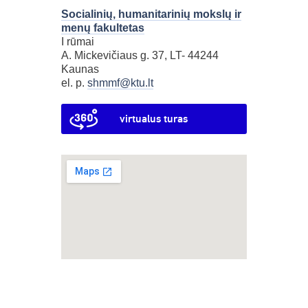
Socialinių, humanitarinių mokslų ir
menų fakultetas
I rūmai
A. Mickevičiaus g. 37, LT- 44244
Kaunas
el. p.
shmmf@ktu.lt
virtualus turas