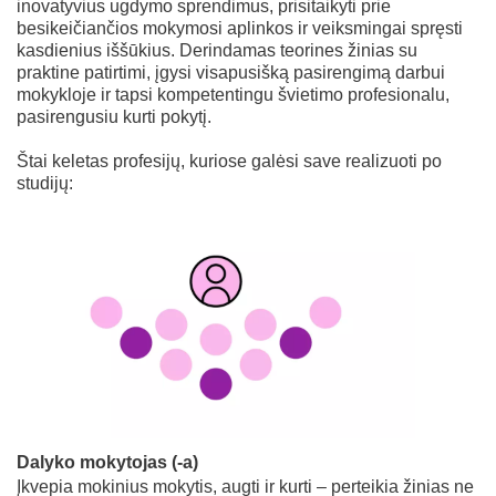
inovatyvius ugdymo sprendimus, prisitaikyti prie
besikeičiančios mokymosi aplinkos ir veiksmingai spręsti
kasdienius iššūkius. Derindamas teorines žinias su
praktine patirtimi, įgysi visapusišką pasirengimą darbui
mokykloje ir tapsi kompetentingu švietimo profesionalu,
pasirengusiu kurti pokytį.
Štai keletas profesijų, kuriose galėsi save realizuoti po
studijų:
Dalyko mokytojas (-a)
Įkvepia mokinius mokytis, augti ir kurti – perteikia žinias ne