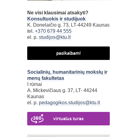
Ne visi klausimai atsakyti?
Konsultuokis ir studijuok
K. Donelaičio g. 73, LT-44249 Kaunas
tel.
+370 679 44 555
el. p.
studijos@ktu.lt
pasikalbam!
Socialinių, humanitarinių mokslų ir
menų fakultetas
I rūmai
A. Mickevičiaus g. 37, LT- 44244
Kaunas
el. p.
pedagogikos.studijos@ktu.lt
virtualus turas