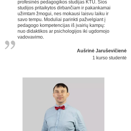
profesinės pedagogikos studijas KTU. Šios
studijos pritaikytos dirbančiam ir pakankamai
užimtam žmogui, nes mokausi laisvu laiku ir
savo tempu. Moduliai parinkti pažvelgiant į
pedagogo kompetencijas iš įvairių kampų:
nuo didaktikos ar psichologijos iki ugdomojo
vadovavimo.
Aušrinė Jaruševičienė
1 kurso studentė