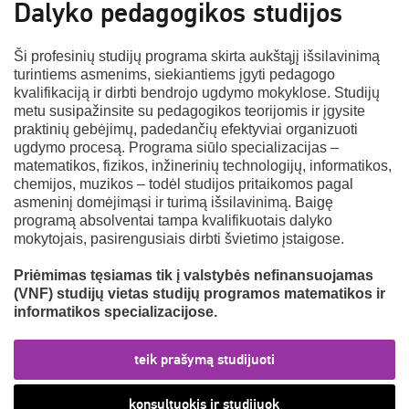
Dalyko pedagogikos studijos
Ši profesinių studijų programa skirta aukštąjį išsilavinimą
turintiems asmenims, siekiantiems įgyti pedagogo
kvalifikaciją ir dirbti bendrojo ugdymo mokyklose. Studijų
metu susipažinsite su pedagogikos teorijomis ir įgysite
praktinių gebėjimų, padedančių efektyviai organizuoti
ugdymo procesą. Programa siūlo specializacijas –
matematikos, fizikos, inžinerinių technologijų, informatikos,
chemijos, muzikos – todėl studijos pritaikomos pagal
asmeninį domėjimąsi ir turimą išsilavinimą. Baigę
programą absolventai tampa kvalifikuotais dalyko
mokytojais, pasirengusiais dirbti švietimo įstaigose.
Priėmimas tęsiamas tik į valstybės nefinansuojamas
(VNF) studijų vietas studijų programos matematikos ir
informatikos specializacijose.
teik prašymą studijuoti
konsultuokis ir studijuok