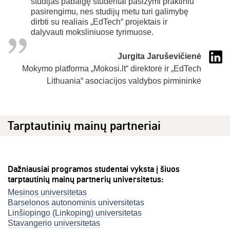
studijas pabaigę studentai pasižymi praktiniu
pasirengimu, nes studijų metu turi galimybę
dirbti su realiais „EdTech“ projektais ir
dalyvauti moksliniuose tyrimuose.
Jurgita Jaruševičienė
Mokymo platforma „Mokosi.lt“ direktorė ir „EdTech
Lithuania“ asociacijos valdybos pirmininkė
Tarptautinių mainų partneriai
Dažniausiai programos studentai vyksta į šiuos
tarptautinių mainų partnerių universitetus:
Mesinos universitetas
Barselonos autonominis universitetas
Linšiopingo (Linkoping) universitetas
Stavangerio universitetas