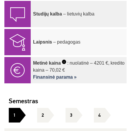
Studijų kalba
– lietuvių kalba
Laipsnis
– pedagogas
i
Metinė kaina
: nuolatinė – 4201 €, kredito
kaina – 70,02 €
Finansinė parama »
Semestras
1
2
3
4