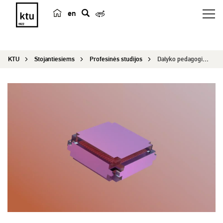
en
p
a
i
KTU
Stojantiesiems
Profesinės studijos
Dalyko pedagogikos studijos
e
š
k
a