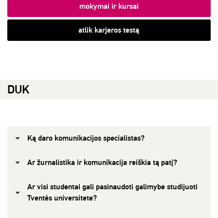
mokymai ir kursai
atlik karjeros testą
DUK
Ką daro komunikacijos specialistas?
Ar žurnalistika ir komunikacija reiškia tą patį?
Ar visi studentai gali pasinaudoti galimybe studijuoti
Tventės universitete?