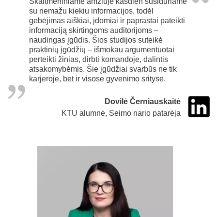
Skaitmeniniame amžiuje kasdien susiduriame
su nemažu kiekiu informacijos, todėl
gebėjimas aiškiai, įdomiai ir paprastai pateikti
informaciją skirtingoms auditorijoms –
naudingas įgūdis. Šios studijos suteikė
praktinių įgūdžių – išmokau argumentuotai
perteikti žinias, dirbti komandoje, dalintis
atsakomybėmis. Šie įgūdžiai svarbūs ne tik
karjeroje, bet ir visose gyvenimo srityse.
Dovilė Černiauskaitė
KTU alumnė, Seimo nario patarėja