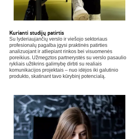
Kurianti studijų patirtis
Su lyderiaujančių verslo ir viešojo sektoriaus
profesionalų pagalba įgysi praktinės patirties
analizuojant ir atliepiant rinkos bei visuomenės
poreikius. Užmegztos partnerystės su verslo pasaulio
rykliais užtikrins galimybę dirbti su realiais
komunikacijos projektais – nuo idėjos iki galutinio
produkto, skatinant tavo kūrybinį potencialą.