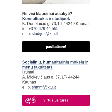
Ne visi klausimai atsakyti?
Konsultuokis ir studijuok
K. Donelaičio g. 73, LT-44249 Kaunas
tel.
+370 679 44 555
el. p.
studijos@ktu.lt
pasikalbam!
Socialinių, humanitarinių mokslų ir
menų fakultetas
I rūmai
A. Mickevičiaus g. 37, LT- 44244
Kaunas
el. p.
shmmf@ktu.lt
virtualus turas