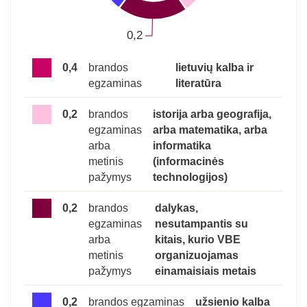
0,4
brandos
lietuvių kalba ir
egzaminas
literatūra
0,2
brandos
istorija arba geografija,
egzaminas
arba matematika, arba
arba
informatika
metinis
(informacinės
pažymys
technologijos)
0,2
brandos
dalykas,
egzaminas
nesutampantis su
arba
kitais, kurio VBE
metinis
organizuojamas
pažymys
einamaisiais metais
0,2
brandos egzaminas
užsienio kalba