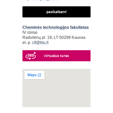
pasikalbam!
Cheminės technologijos fakultetas
IV rūmai
Radvilėnų pl. 19, LT-50299 Kaunas
el. p.
ctf@ktu.lt
virtualus turas