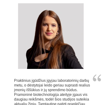
Praktinius įgūdžius įgyjau laboratorinių darbų
metu, o dėstytojai leido geriau suprasti realius
įmonių iššūkius ir jų sprendimo būdus.
Pramoninė biotechnologija ateityje įgaus vis
daugiau reikšmės, todėl šios studijos suteikia
aktualių žinių. Tarptautinę patirtį praplėčiau