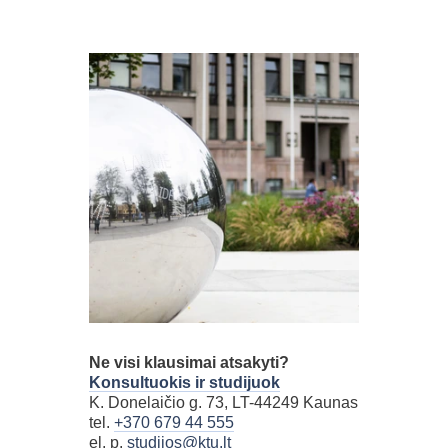
Ne visi klausimai atsakyti?
Konsultuokis ir studijuok
K. Donelaičio g. 73, LT-44249 Kaunas
tel.
+370 679 44 555
el. p.
studijos@ktu.lt