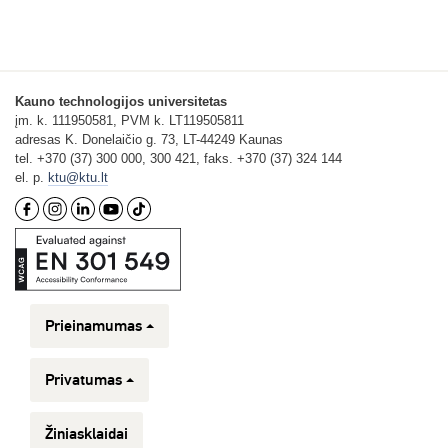
Kauno technologijos universitetas
įm. k. 111950581, PVM k. LT119505811
adresas K. Donelaičio g. 73, LT-44249 Kaunas
tel. +370 (37) 300 000, 300 421, faks. +370 (37) 324 144
el. p.
ktu@ktu.lt
Prieinamumas
Privatumas
Žiniasklaidai