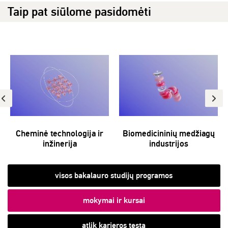
Taip pat siūlome pasidomėti
Cheminė technologija ir
Biomedicininių medžiagų
inžinerija
industrijos
visos bakalauro studijų programos
mokymai ir kursai
atlik karjeros testą