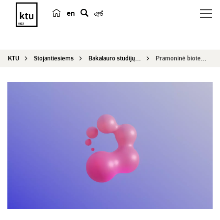
en
p
a
i
KTU
Stojantiesiems
Bakalauro studijų programos
Pramoninė biotechnologija
e
š
k
a