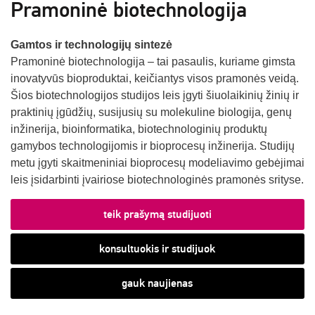
Pramoninė biotechnologija
Gamtos ir technologijų sintezė
Pramoninė biotechnologija – tai pasaulis, kuriame gimsta
inovatyvūs bioproduktai, keičiantys visos pramonės veidą.
Šios biotechnologijos studijos leis įgyti šiuolaikinių žinių ir
praktinių įgūdžių, susijusių su molekuline biologija, genų
inžinerija, bioinformatika, biotechnologinių produktų
gamybos technologijomis ir bioprocesų inžinerija. Studijų
metu įgyti skaitmeniniai bioprocesų modeliavimo gebėjimai
leis įsidarbinti įvairiose biotechnologinės pramonės srityse.
teik prašymą studijuoti
konsultuokis ir studijuok
gauk naujienas