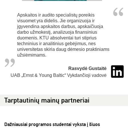
Apskaitos ir audito specialistų poreikis
visuomet yra didelis. Jie organizuoja ir
įgyvendina apskaitos darbus, apskaičiuoja
darbo užmokestį, analizuoja finansinius
duomenis. KTU absolventai turi stiprius
techninius ir analitinius gebėjimus, nes
universitetas skiria daug dėmesio praktiniams
užsiėmimams.
Rasvydė Gustaitė
UAB „Ernst & Young Baltic“ Vykdančioji vadovė
Tarptautinių mainų partneriai
Dažniausiai programos studentai vyksta į šiuos