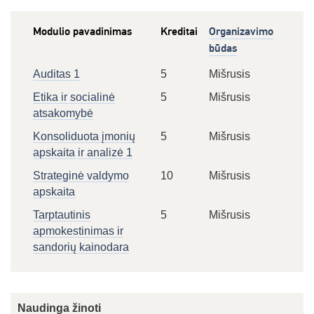
Modulio pavadinimas
Kreditai
Organizavimo
būdas
Auditas 1
5
Mišrusis
Etika ir socialinė
5
Mišrusis
atsakomybė
Konsoliduota įmonių
5
Mišrusis
apskaita ir analizė 1
Strateginė valdymo
10
Mišrusis
apskaita
Tarptautinis
5
Mišrusis
apmokestinimas ir
sandorių kainodara
Naudinga žinoti