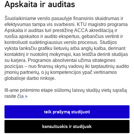
Apskaita ir auditas
Šiuolaikiniame verslo pasaulyje finansinis skaidrumas ir
efektyvumas tampa vis svarbesni. KTU magistro programa
Apskaita ir auditas turi prestižinę ACCA akreditaciją ir
ruošia apskaitos ir audito ekspertus, gebančius vertinti ir
kontroliuoti sudėtingiausius verslo procesus. Studijos
vyksta lanksčiu grafiku lietuvių arba anglų kalba, derinant
kontaktinį ir nuotolinį mokymąsi, kas leidžia derinti studijas
su karjera. Programos absolventai užima strategines
pozicijas – nuo finansų skyrių vadovų iki tarptautinių audito
įmonių partnerių, o jų kompetencijos ypač vertinamos
globalioje darbo rinkoje.
III-ame priėmimo etape siūlomų laisvų studijų vietų sąrašą
rasite
čia »
teik prašymą studijuoti
konsultuokis ir studijuok