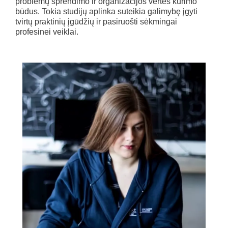
problemų sprendimo ir organizacijos vertės kūrimo
būdus. Tokia studijų aplinka suteikia galimybę įgyti
tvirtų praktinių įgūdžių ir pasiruošti sėkmingai
profesinei veiklai.