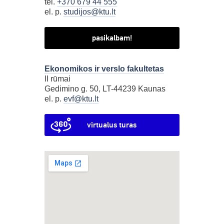
tel.
+370 679 44 555
el. p.
studijos@ktu.lt
pasikalbam!
Ekonomikos ir verslo fakultetas
II rūmai
Gedimino g. 50, LT-44239 Kaunas
el. p.
evf@ktu.lt
virtualus turas