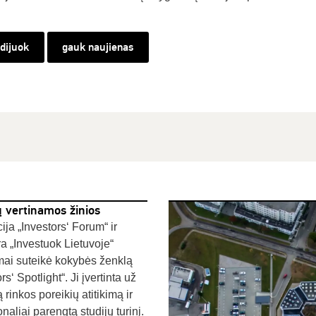
udijuok
gauk naujienas
ų vertinamos žinios
ija „Investors‘ Forum“ ir
a „Investuok Lietuvoje“
ai suteikė kokybės ženklą
rs‘ Spotlight“. Ji įvertinta už
ą rinkos poreikių atitikimą ir
naliai parengtą studijų turinį.