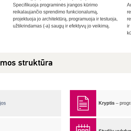
Specifikuoja programinės įrangos kūrimo
An
reikalaujančio sprendimo funkcionalumą,
r
projektuoja jo architektūrą, programuoja ir testuoja,
r
užtikrindamas (-a) saugų ir efektyvų jo veikimą.
i
k
amos struktūra
jos
Kryptis
– progr