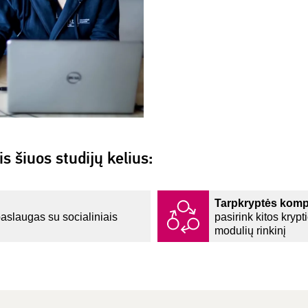
is šiuos studijų kelius:
Tarpkryptės komp
paslaugas su socialiniais
pasirink kitos krypt
modulių rinkinį