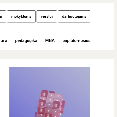
i
mokykloms
verslui
darbuotojams
tūra
pedagogika
MBA
papildomosios