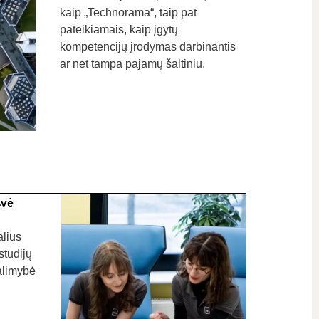
kaip „Technorama“, taip pat
pateikiamais, kaip įgytų
kompetencijų įrodymas darbinantis
ar net tampa pajamų šaltiniu.
svė
alius
studijų
alimybė