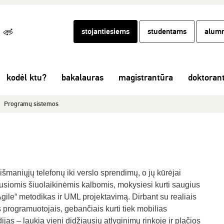
stojantiesiems
studentams
alumn
kodėl ktu?
bakalauras
magistrantūra
doktoran
Programų sistemos
maniųjų telefonų iki verslo sprendimų, o jų kūrėjai
ausiomis šiuolaikinėmis kalbomis, mokysiesi kurti saugius
gile“ metodikas ir UML projektavimą. Dirbant su realiais
s programuotojais, gebančiais kurti tiek mobilias
ijas – laukia vieni didžiausių atlyginimų rinkoje ir plačios