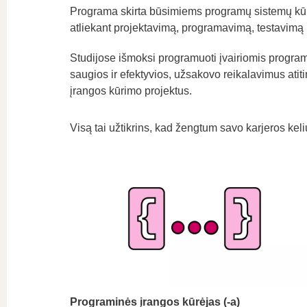
Programa skirta būsimiems programų sistemų kūrėj
atliekant projektavimą, programavimą, testavimą 
Studijose išmoksi programuoti įvairiomis program
saugios ir efektyvios, užsakovo reikalavimus ati
įrangos kūrimo projektus.
Visą tai užtikrins, kad žengtum savo karjeros keliu 
Programinės įrangos kūrėjas (-a)