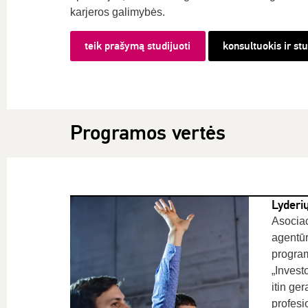
karjeros galimybės.
teik prašymą studijuoti
konsultuokis ir st
Programos vertės
Lyderi
Asociac
agentūr
program
„Investo
itin ger
profesio