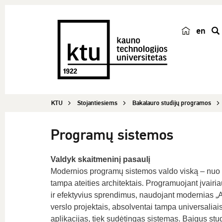
en
p
a
i
e
š
KTU
Stojantiesiems
Bakalauro studijų programos
k
a
Programų sistemos
Valdyk skaitmeninį pasaulį
Modernios programų sistemos valdo viską – nuo iš
tampa ateities architektais. Programuojant įvairi
ir efektyvius sprendimus, naudojant modernias „A
verslo projektais, absolventai tampa universaliai
aplikacijas, tiek sudėtingas sistemas. Baigus stud