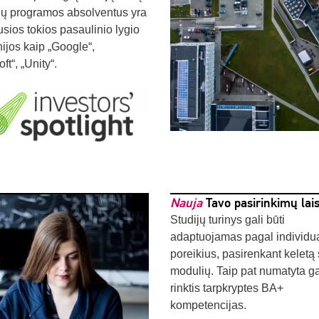
jų programos absolventus yra
usios tokios pasaulinio lygio
jos kaip „Google“,
ft“, „Unity“.
Nauja
Tavo pasirinkimų lai
Studijų turinys gali būti
adaptuojamas pagal individu
poreikius, pasirenkant keletą 
modulių. Taip pat numatyta g
rinktis tarpkryptes BA+
kompetencijas.