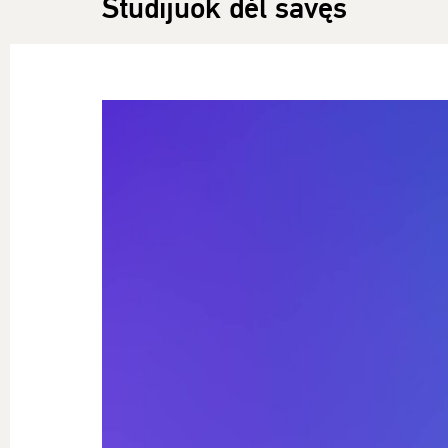
Studijuok dėl savęs