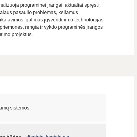
alizuoja programinei įrangai, aktualiai spręsti
ealaus pasaulio problemas, keliamus
eikalavimus, galimas įgyvendinimo technologijas
r priemones, rengia ir vykdo programinės įrangos
ūrimo projektus.
amų sistemos