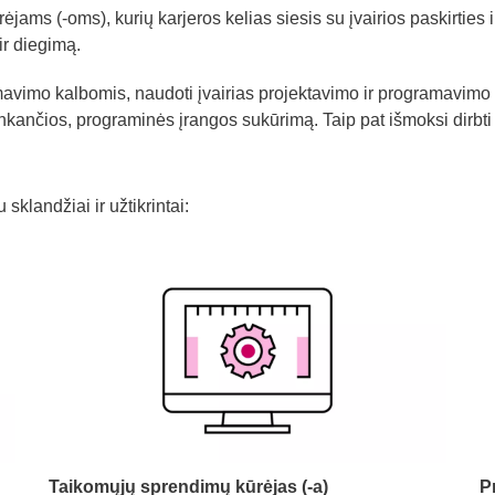
ams (-oms), kurių karjeros kelias siesis su įvairios paskirties
ir diegimą.
avimo kalbomis, naudoti įvairias projektavimo ir programavimo 
tinkančios, programinės įrangos sukūrimą. Taip pat išmoksi dirb
sklandžiai ir užtikrintai:
Taikomųjų sprendimų kūrėjas (-a)
P