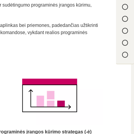
 ir sudėtingumo programinės įrangos kūrimu,
aplinkas bei priemones, padedančias užtikrinti
ti komandose, vykdant realios programinės
rograminės įrangos kūrimo strategas (-ė)