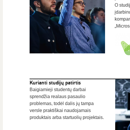
O studi
įdarbin
kompani
„Microso
Kurianti studijų patirtis
Baigiamieji studentų darbai
sprendžia realaus pasaulio
problemas, todėl dalis jų tampa
versle praktiškai naudojamais
produktais arba startuolių projektais.