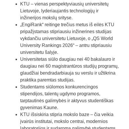
KTU – vienas perspektyviausių universitetų
Lietuvoje, lyderiaujantis technologijų ir
inžinerijos mokslų srityse.
„EngiRank“ reitinge trečius metus iš eilės KTU
pripažįstamas stipriausiu inžinerines studijas
vykdančiu universitetu Lietuvoje, o „QS World
University Rankings 2026“ – antru stipriausiu
universitetu šalyje.
Universitetas siūlo daugiau nei 40 bakalauro ir
daugiau nei 60 magistrantūros studijų programų,
glaudžiai bendradarbiauja su verslu ir užtikrina
praktika paremtas studijas.
Studentams siūlomos konkurencingos
stipendijos, talentų ugdymo programos,
tarptautinės galimybės ir aktyvus studentiškas
gyvenimas Kaune.
KTU išsiskiria stipria mokslo baze – čia veikia
įvairūs institutai, mokslo centrai, modernios
laboratorijos ir sudaroma galimybė studentams