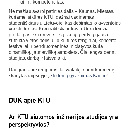
gilinti kompetencijas.
Ne mažiau svarbi patirties dalis – Kaunas. Miestas,
kuriame įsikūręs KTU, dažnai vadinamas
studentiškiausiu Lietuvoje: kas dešimtas jo gyventojas
yra studentas. Kompaktiška infrastruktūra leidžia
greitai pasiekti universitetą, žaliųjų erdvių gausa
suteikia vietos poilsiui, o kultūros renginiai, koncertai,
festivaliai ir bendruomeninės iniciatyvos kuria
dinamišką, jaunatvišką atmosferą. Čia lengva derinti
studijas, darbą ir laisvalaikį.
Daugiau apie renginius, laisvalaikį ir bendruomenę
skaityk straipsnyje „
Studentų gyvenimas Kaune
“.
DUK apie KTU
Ar KTU siūlomos inžinerijos studijos yra
perspektyvios?