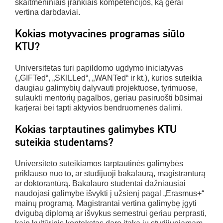
skaitmeniniais įrankiais kompetencijos, ką gerai
vertina darbdaviai.
Kokias motyvacines programas siūlo
KTU?
Universitetas turi papildomo ugdymo iniciatyvas
(„GIFTed“, „SKILLed“, „WANTed“ ir kt.), kurios suteikia
daugiau galimybių dalyvauti projektuose, tyrimuose,
sulaukti mentorių pagalbos, geriau pasiruošti būsimai
karjerai bei tapti aktyvios bendruomenės dalimi.
Kokias tarptautines galimybes KTU
suteikia studentams?
Universiteto suteikiamos tarptautinės galimybės
priklauso nuo to, ar studijuoji bakalaurą, magistrantūrą
ar doktorantūrą. Bakalauro studentai dažniausiai
naudojasi galimybe išvykti į užsienį pagal „Erasmus+“
mainų programą. Magistrantai vertina galimybę įgyti
dvigubą diplomą ar išvykus semestrui geriau perprasti,