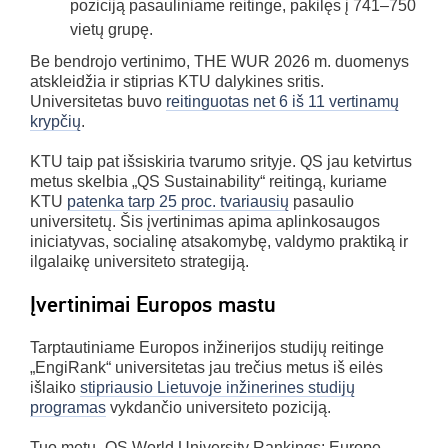
poziciją pasauliniame reitinge, pakilęs į 741–750
vietų grupę.
Be bendrojo vertinimo, THE WUR 2026 m. duomenys
atskleidžia ir stiprias KTU dalykines sritis.
Universitetas buvo
reitinguotas net 6 iš 11 vertinamų
krypčių
.
KTU taip pat išsiskiria tvarumo srityje. QS jau ketvirtus
metus skelbia „QS Sustainability“ reitingą, kuriame
KTU
patenka tarp 25 proc. tvariausių
pasaulio
universitetų. Šis įvertinimas apima aplinkosaugos
iniciatyvas, socialinę atsakomybę, valdymo praktiką ir
ilgalaikę universiteto strategiją.
Įvertinimai Europos mastu
Tarptautiniame Europos inžinerijos studijų reitinge
„EngiRank“ universitetas jau trečius metus iš eilės
išlaiko
stipriausio Lietuvoje inžinerines studijų
programas
vykdančio universiteto poziciją.
Tuo metu „QS World University Rankings: Europe