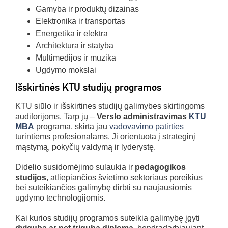
Gamyba ir produktų dizainas
Elektronika ir transportas
Energetika ir elektra
Architektūra ir statyba
Multimedijos ir muzika
Ugdymo mokslai
Išskirtinės KTU studijų programos
KTU siūlo ir išskirtines studijų galimybes skirtingoms
auditorijoms. Tarp jų –
Verslo administravimas
KTU
MBA
programa, skirta jau
vadovavimo patirties
turintiems profesionalams. Ji orientuota į strateginį
mąstymą, pokyčių valdymą ir lyderystę.
Didelio susidomėjimo sulaukia ir
pedagogikos
studijos
, atliepiančios švietimo sektoriaus poreikius
bei suteikiančios galimybę dirbti su naujausiomis
ugdymo technologijomis.
Kai kurios studijų programos suteikia galimybę įgyti