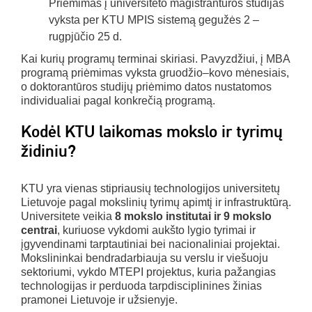
Priėmimas į universiteto magistrantūros studijas
vyksta per KTU MPIS sistemą gegužės 2 –
rugpjūčio 25 d.
Kai kurių programų terminai skiriasi. Pavyzdžiui, į MBA
programą priėmimas vyksta gruodžio–kovo mėnesiais,
o doktorantūros studijų priėmimo datos nustatomos
individualiai pagal konkrečią programą.
Kodėl KTU laikomas mokslo ir tyrimų
židiniu?
KTU yra vienas stipriausių technologijos universitetų
Lietuvoje pagal mokslinių tyrimų apimtį ir infrastruktūrą.
Universitete veikia
8 mokslo institutai ir 9 mokslo
centrai
, kuriuose vykdomi aukšto lygio tyrimai ir
įgyvendinami tarptautiniai bei nacionaliniai projektai.
Mokslininkai bendradarbiauja su verslu ir viešuoju
sektoriumi, vykdo MTEPI projektus, kuria pažangias
technologijas ir perduoda tarpdisciplinines žinias
pramonei Lietuvoje ir užsienyje.