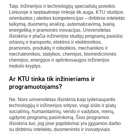
Taip. Inžinerijos ir technologijų specialistų poreikis
Lietuvoje ir tarptautinėje rinkoje tik auga. KTU studijos
orientuotos į ateities kompetencijas – dirbtinio intelekto
taikymą, duomenų analizę, automatizavimą, tvarią
energetiką ir pramonės inovacijas. Universitetas
išsiskiria ir plačia inžinerijos studijų programų pasiūla:
orlaivių ir transporto, elektros ir elektronikos,
pramonės, produktų ir robotikos, mechanikos ir
mechatronikos, statybos, chemijos, biomedicininės
chemijos, energijos ir aplinkosaugos inžinerijos
mokslo kryptys.
Ar KTU tinka tik inžinieriams ir
programuotojams?
Ne. Nors universitetas išsiskiria kaip lyderiaujantis
technologijų ir inžinerijos srityse, visgi siūlo ir platų
socialinių, humanitarinių, verslo ir vadybos, menų,
ugdymo programų pasirinkimą. Šios programos
išsiskiria tuo, jog jose papildomai yra įgyjamos darbo
su dirbtiniu intelektu, duomenimis ir inovatyviais