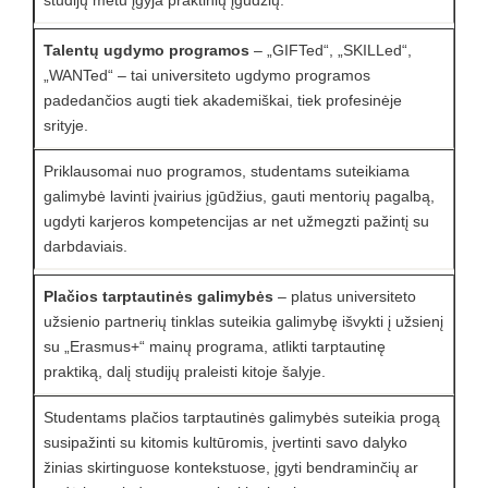
Talentų ugdymo programos
– „GIFTed“, „SKILLed“,
„WANTed“ – tai universiteto ugdymo programos
padedančios augti tiek akademiškai, tiek profesinėje
srityje.
Priklausomai nuo programos, studentams suteikiama
galimybė lavinti įvairius įgūdžius, gauti mentorių pagalbą,
ugdyti karjeros kompetencijas ar net užmegzti pažintį su
darbdaviais.
Plačios tarptautinės galimybės
– platus universiteto
užsienio partnerių tinklas suteikia galimybę išvykti į užsienį
su „Erasmus+“ mainų programa, atlikti tarptautinę
praktiką, dalį studijų praleisti kitoje šalyje.
Studentams plačios tarptautinės galimybės suteikia progą
susipažinti su kitomis kultūromis, įvertinti savo dalyko
žinias skirtinguose kontekstuose, įgyti bendraminčių ar