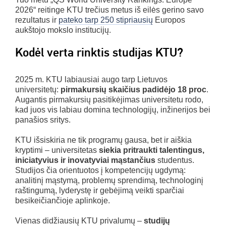
2026“ reitinge KTU trečius metus iš eilės gerino savo
rezultatus ir
pateko tarp 250 stipriausių
Europos
aukštojo mokslo institucijų.
Kodėl verta rinktis studijas KTU?
2025 m. KTU labiausiai augo tarp Lietuvos
universitetų:
pirmakursių skaičius padidėjo 18 proc
.
Augantis pirmakursių pasitikėjimas universitetu rodo,
kad juos vis labiau domina technologijų, inžinerijos bei
panašios sritys.
KTU išsiskiria ne tik programų gausa, bet ir aiškia
kryptimi – universitetas
siekia pritraukti talentingus,
iniciatyvius ir inovatyviai mąstančius
studentus.
Studijos čia orientuotos į kompetencijų ugdymą:
analitinį mąstymą, problemų sprendimą, technologinį
raštingumą, lyderystę ir gebėjimą veikti sparčiai
besikeičiančioje aplinkoje.
Vienas didžiausių KTU privalumų –
studijų