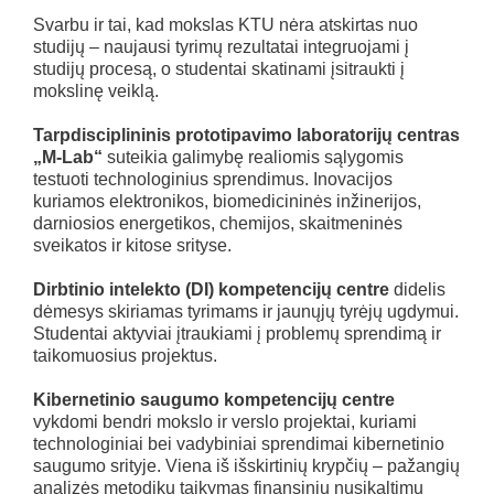
Svarbu ir tai, kad mokslas KTU nėra atskirtas nuo
studijų – naujausi tyrimų rezultatai integruojami į
studijų procesą, o studentai skatinami įsitraukti į
mokslinę veiklą.
Tarpdisciplininis prototipavimo laboratorijų centras
„M-Lab“
suteikia galimybę realiomis sąlygomis
testuoti technologinius sprendimus. Inovacijos
kuriamos elektronikos, biomedicininės inžinerijos,
darniosios energetikos, chemijos, skaitmeninės
sveikatos ir kitose srityse.
Dirbtinio intelekto (DI) kompetencijų centre
didelis
dėmesys skiriamas tyrimams ir jaunųjų tyrėjų ugdymui.
Studentai aktyviai įtraukiami į problemų sprendimą ir
taikomuosius projektus.
Kibernetinio saugumo kompetencijų centre
vykdomi bendri mokslo ir verslo projektai, kuriami
technologiniai bei vadybiniai sprendimai kibernetinio
saugumo srityje. Viena iš išskirtinių krypčių – pažangių
analizės metodikų taikymas finansinių nusikaltimų