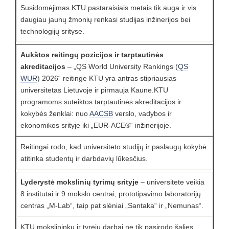
Susidomėjimas KTU pastaraisiais metais tik auga ir vis
daugiau jaunų žmonių renkasi studijas inžinerijos bei
technologijų srityse.
Aukštos reitingų pozicijos ir tarptautinės
akreditacijos
– „QS World University Rankings (
QS
WUR
) 2026“ reitinge KTU yra antras stipriausias
universitetas Lietuvoje ir pirmauja Kaune.
KTU
programoms suteiktos tarptautinės akreditacijos ir
kokybės ženklai: nuo
AACSB
verslo, vadybos ir
ekonomikos srityje iki „EUR-ACE®“ inžinerijoje.
Reitingai rodo, kad universiteto studijų ir paslaugų kokybė
atitinka studentų ir darbdavių lūkesčius.
Lyderystė mokslinių tyrimų srityje
– universitete veikia
8 institutai ir 9 mokslo centrai, prototipavimo laboratorijų
centras „M-Lab“, taip pat slėniai „Santaka“ ir „Nemunas“.
KTU mokslininkų ir tyrėjų darbai ne tik pasirodo šalies