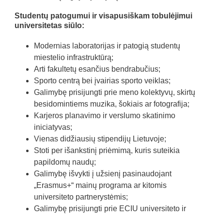
Studentų patogumui ir visapusiškam tobulėjimui
universitetas siūlo:
Modernias laboratorijas ir patogią studentų
miestelio infrastruktūrą;
Arti fakultetų esančius bendrabučius;
Sporto centrą bei įvairias sporto veiklas;
Galimybę prisijungti prie meno kolektyvų, skirtų
besidomintiems muzika, šokiais ar fotografija;
Karjeros planavimo ir verslumo skatinimo
iniciatyvas;
Vienas didžiausių stipendijų Lietuvoje;
Stoti per išankstinį priėmimą, kuris suteikia
papildomų naudų;
Galimybę išvykti į užsienį pasinaudojant
„Erasmus+“ mainų programa ar kitomis
universiteto partnerystėmis;
Galimybę prisijungti prie ECIU universiteto ir