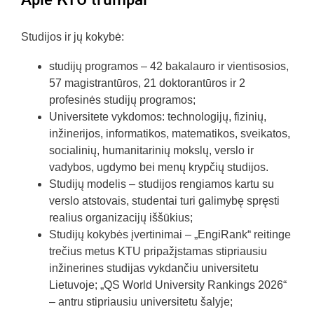
Studijos ir jų kokybė:
studijų programos – 42 bakalauro ir vientisosios,
57 magistrantūros, 21 doktorantūros ir 2
profesinės studijų programos;
Universitete vykdomos: technologijų, fizinių,
inžinerijos, informatikos, matematikos, sveikatos,
socialinių, humanitarinių mokslų, verslo ir
vadybos, ugdymo bei menų krypčių studijos.
Studijų modelis – studijos rengiamos kartu su
verslo atstovais, studentai turi galimybę spręsti
realius organizacijų iššūkius;
Studijų kokybės įvertinimai – „EngiRank“ reitinge
trečius metus KTU pripažįstamas stipriausiu
inžinerines studijas vykdančiu universitetu
Lietuvoje; „QS World University Rankings 2026“
– antru stipriausiu universitetu šalyje;