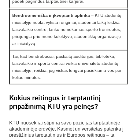
padėti pagrindus tarptautinei karjerai.
Bendruomeniška ir įkvepianti aplinka
– KTU studentų
miestelyje nuolat vyksta renginiai, studentai laiką leidžia
laisvalaikio centre, lanko nemokamas sporto treniruotes,
prisijungia prie meno kolektyvų, studentiškų organizacijų
ar iniciatyvų.
Tai, kad bendrabučiai, paskaitų auditorijos, biblioteka,
laisvalaikio ir sporto centrai veikia universiteto studentų
miestelyje, reiškia, jog viskas lengvai pasiekiama vos per
kelias minutes.
Kokius reitingus ir tarptautinį
pripažinimą KTU yra pelnęs?
KTU nuosekliai stiprina savo pozicijas tarptautinėje
akademinėje erdvėje. Kasmet universitetas patenka į
prestižinius tarptautinius ir Europos reitingus – tai