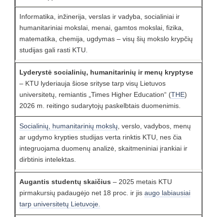
Informatika, inžinerija, verslas ir vadyba, socialiniai ir
humanitariniai mokslai, menai, gamtos mokslai, fizika,
matematika, chemija, ugdymas – visų šių mokslo krypčių
studijas gali rasti KTU.
Lyderystė socialinių, humanitarinių ir menų kryptyse
– KTU lyderiauja šiose srityse tarp visų Lietuvos
universitetų, remiantis „Times Higher Education“ (
THE
)
2026 m. reitingo sudarytojų paskelbtais duomenimis.
Socialinių, humanitarinių mokslų
, verslo, vadybos, menų
ar ugdymo krypties studijas verta rinktis KTU, nes čia
integruojama duomenų analizė, skaitmeniniai įrankiai ir
dirbtinis intelektas.
Augantis studentų skaičius
– 2025 metais KTU
pirmakursių padaugėjo net 18 proc. ir jis
augo labiausiai
tarp universitetų Lietuvoje.