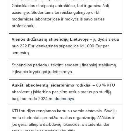
žiniasklaidos straipsnių antraštėse, bet ir garsina šalį
užsienyje. Studentams tai reiškia galimybę dirbti
moderniose laboratorijose ir mokytis iš savo srities
profesionalų.
Vienos didžiausių stipendijų Lietuvoje
– jų dydis siekia
nuo 222 Eur vienkartinės stipendijos iki 1000 Eur per
semestrą.
Stipendijos padeda užtikrinti studentų finansinį stabilumą
ir įkvepia kryptingai judėti pirmyn.
Aukšti absolventų įsidarbinimo rodikliai
– 83 % KTU
absolventų įsidarbina per pirmuosius metus po studijų
baigimo, rodo 2024 m.
duomenys
.
KTU studijos rengiamos kartu su verslo atstovais. Studijų
metu studentai sprendžia realius organizacijų iššūkius ir
jos gerai atliepia darbdavių lūkesčius, o studentai dar
studijų metu įgyja praktinių įgūdžių.