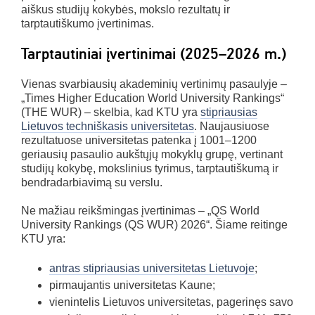
aiškus studijų kokybės, mokslo rezultatų ir
tarptautiškumo įvertinimas.
Tarptautiniai įvertinimai (2025–2026 m.)
Vienas svarbiausių akademinių vertinimų pasaulyje –
„Times Higher Education World University Rankings“
(THE WUR) – skelbia, kad KTU yra
stipriausias
Lietuvos techniškasis universitetas
. Naujausiuose
rezultatuose universitetas patenka į 1001–1200
geriausių pasaulio aukštųjų mokyklų grupę, vertinant
studijų kokybę, mokslinius tyrimus, tarptautiškumą ir
bendradarbiavimą su verslu.
Ne mažiau reikšmingas įvertinimas – „QS World
University Rankings (QS WUR) 2026“. Šiame reitinge
KTU yra:
antras stipriausias universitetas Lietuvoje
;
pirmaujantis universitetas Kaune;
vienintelis Lietuvos universitetas, pagerinęs savo