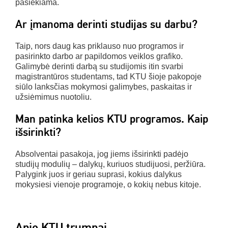
pasiekiama.
Ar įmanoma derinti studijas su darbu?
Taip, nors daug kas priklauso nuo programos ir
pasirinkto darbo ar papildomos veiklos grafiko.
Galimybė derinti darbą su studijomis itin svarbi
magistrantūros studentams, tad KTU šioje pakopoje
siūlo lanksčias mokymosi galimybes, paskaitas ir
užsiėmimus nuotoliu.
Man patinka kelios KTU programos. Kaip
išsirinkti?
Absolventai pasakoja, jog jiems išsirinkti padėjo
studijų modulių – dalykų, kuriuos studijuosi, peržiūra.
Palygink juos ir geriau suprasi, kokius dalykus
mokysiesi vienoje programoje, o kokių nebus kitoje.
Apie KTU trumpai