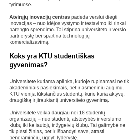
tyrimuose.
Atvirųjų inovacijų centras
padeda verslui diegti
inovacijas – nuo idėjos vystymo ir testavimo iki rinkai
parengto sprendimo. Tai stiprina universiteto ir verslo
partnerystę bei spartina technologijų
komercializavimą.
Koks yra KTU studentiškas
gyvenimas?
Universitete kuriama aplinka, kurioje rūpinamasi ne tik
akademiniais pasiekimais, bet ir asmeniniu augimu.
KTU vienija tūkstančius studentų, kurie kuria aktyvų,
draugišką ir įtraukiantį universiteto gyvenimą.
Universitete veikia daugiau nei 18 studentų
organizacijų – nuo studentų atstovybės ir verslumo
klubų iki keliautojų ir žygeivių klubų. Tai galimybė ne
tik plėsti žinias, bet ir išbandyti save, atrasti
bendraminčių, ugdyti lyderystę.