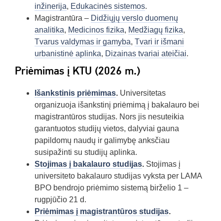
inžinerija
,
Edukacinės sistemos
.
Magistrantūra –
Didžiųjų verslo duomenų
analitika
,
Medicinos fizika
,
Medžiagų fizika
,
Tvarus valdymas ir gamyba
,
Tvari ir išmani
urbanistinė aplinka
,
Dizainas tvariai ateičiai
.
Priėmimas į KTU (2026 m.)
Išankstinis priėmimas
.
Universitetas
organizuoja išankstinį priėmimą į bakalauro bei
magistrantūros studijas. Nors jis nesuteikia
garantuotos studijų vietos, dalyviai gauna
papildomų naudų ir galimybę anksčiau
susipažinti su studijų aplinka.
Stojimas į bakalauro studijas
.
Stojimas į
universiteto bakalauro studijas vyksta per LAMA
BPO bendrojo priėmimo sistemą birželio 1 –
rugpjūčio 21 d.
Priėmimas į magistrantūros studijas
.