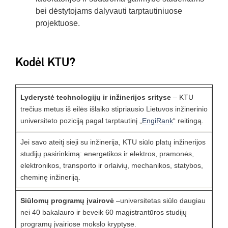
bei dėstytojams dalyvauti tarptautiniuose
projektuose.
Kodėl KTU?
Lyderystė technologijų ir inžinerijos srityse
– KTU
trečius metus iš eilės išlaiko stipriausio Lietuvos inžinerinio
universiteto poziciją pagal tarptautinį „
EngiRank
“ reitingą.
Jei savo ateitį sieji su inžinerija, KTU siūlo platų inžinerijos
studijų pasirinkimą: energetikos ir elektros, pramonės,
elektronikos, transporto ir orlaivių, mechanikos, statybos,
cheminę inžineriją.
Siūlomų programų įvairovė
–universitetas siūlo daugiau
nei 40 bakalauro ir beveik 60 magistrantūros studijų
programų įvairiose mokslo kryptyse.