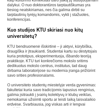
kaip kultūrinis kontekstas daro įtaką jų studijuojamam
dalykui. O nuo doktorantūros tarptautiškumas yra
tiesiog neatskiriamas, nes čia galima dirbti su
tarptautinių tyrėjų komandomis, vykti į stažuotes,
konferencijas.
Kuo studijos KTU skiriasi nuo kitų
universitetų?
KTU bendruomenė išskirtinė – ji aktyvi, kūrybiška,
draugiška ir įtraukianti. Studentai kartu su dėstytojais
kuria prototipus, eksperimentuoja, išbando teoriją
praktikoje. KTU turi konkrečioms mokslo sritims
dedikuotus mokslo centrus, institutus, tad daug
dirbama laboratorijose su modernia įranga prižiūrint
savo srities profesionalams.
O universiteto studentų miestelyje verda gyvenimas:
fakultetai kuria savo tradicijomis tapusius renginius,
galima įsitraukti į įvairių kolektyvų ir klubų veiklas,
nemokamai užsiimti sportu ar leisti laiką laisvalaikio
erdvėse. Svarbiausia, jog viskas arti ir lengvai