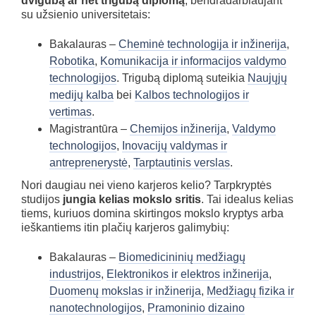
dvigubą ar net trigubą diplomą
, bendradarbiaujant
su užsienio universitetais:
Bakalauras –
Cheminė technologija ir inžinerija
,
Robotika
,
Komunikacija ir informacijos valdymo
technologijos
. Trigubą diplomą suteikia
Naujųjų
medijų kalba
bei
Kalbos technologijos ir
vertimas
.
Magistrantūra –
Chemijos inžinerija
,
Valdymo
technologijos
,
Inovacijų valdymas ir
antreprenerystė
,
Tarptautinis verslas
.
Nori daugiau nei vieno karjeros kelio? Tarpkryptės
studijos
jungia kelias mokslo sritis
. Tai idealus kelias
tiems, kuriuos domina skirtingos mokslo kryptys arba
ieškantiems itin plačių karjeros galimybių:
Bakalauras –
Biomedicininių medžiagų
industrijos
,
Elektronikos ir elektros inžinerija
,
Duomenų mokslas ir inžinerija
,
Medžiagų fizika ir
nanotechnologijos
,
Pramoninio dizaino