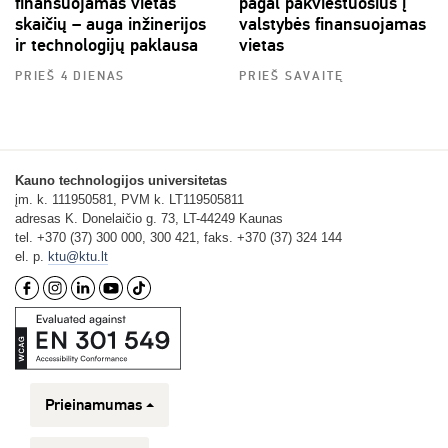
finansuojamas vietas
pagal pakviestuosius į
skaičių – auga inžinerijos
valstybės finansuojamas
ir technologijų paklausa
vietas
PRIEŠ 4 DIENAS
PRIEŠ SAVAITĘ
Kauno technologijos universitetas
įm. k. 111950581, PVM k. LT119505811
adresas K. Donelaičio g. 73, LT-44249 Kaunas
tel. +370 (37) 300 000, 300 421, faks. +370 (37) 324 144
el. p.
ktu@ktu.lt
Prieinamumas