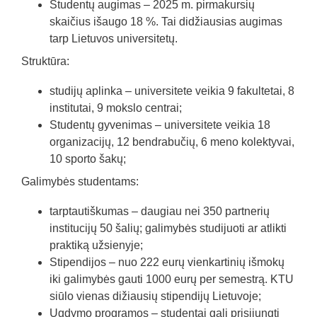
Studentų augimas – 2025 m. pirmakursių
skaičius išaugo 18 %. Tai didžiausias augimas
tarp Lietuvos universitetų.
Struktūra:
studijų aplinka – universitete veikia 9 fakultetai, 8
institutai, 9 mokslo centrai;
Studentų gyvenimas – universitete veikia 18
organizacijų, 12 bendrabučių, 6 meno kolektyvai,
10 sporto šakų;
Galimybės studentams:
tarptautiškumas – daugiau nei 350 partnerių
institucijų 50 šalių; galimybės studijuoti ar atlikti
praktiką užsienyje;
Stipendijos – nuo 222 eurų vienkartinių išmokų
iki galimybės gauti 1000 eurų per semestrą. KTU
siūlo vienas dižiausių stipendijų Lietuvoje;
Ugdymo programos – studentai gali prisijungti